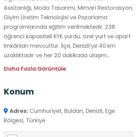
Asistanlığı, Moda Tasarımı, Mimari Restorasyon,
Giyim Üretim Teknolojisi ve Pazarlama
programlarında eğitim verilmektedir. 238
öğrenci kapasiteli KYK yurdu, özel yurt ve apart
imkânları mevcuttur. İlçe, Denizli’ye 40 km
uzaklıktadır ve her 20 dakikada ulaşım
sağlanmaktadır. Yüksekokulda 22 öğretim
Daha Fazla Görüntüle
elemanı, 14 derslik, 3 bilgisayar laboratuvarı,
konferans salonu, kütüphane ve kampüs
Konum
genelinde internet erişimi bulunmaktadır.
Öğrencilerin sosyal ve sportif etkinliklere katılımı
Adres:
Cumhuriyet, Buldan, Denizli, Ege
sağlanmaktadır. Mezunlar Dikey Geçiş Sınavı ile
Bölgesi, Türkiye
lisans programlarına geçiş yapabilmektedir.