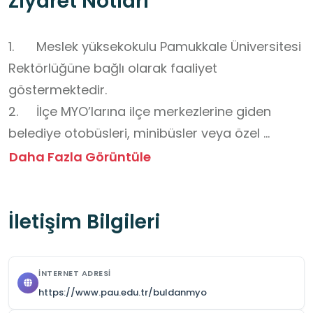
Ziyaret Notları
1.	Meslek yüksekokulu Pamukkale Üniversitesi 
Rektörlüğüne bağlı olarak faaliyet 
göstermektedir.

2.	İlçe MYO’larına ilçe merkezlerine giden 
belediye otobüsleri, minibüsler veya özel 
araçlarla ulaşım sağlanabilir.

Daha Fazla Görüntüle
3.	Ziyaret öncesinde MYO’nun ilçe konumu ve 
ulaşım seçenekleri kontrol edilmelidir.

İletişim Bilgileri
4.	Eğitim amaçlı grup ziyaretleri için önceden 
MYO Müdürlüğü veya ilgili bölümle randevu 
alınması zorunludur.

İNTERNET ADRESI
5.	Okul gezilerinde resmi yazı ile başvuru 
https://www.pau.edu.tr/buldanmyo
yapılması önerilir. Randevusuz yapılan 