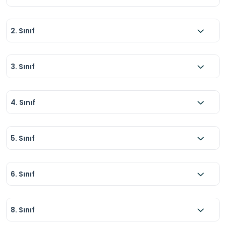
ve davranış sergilenmelidir.

12.	Grup ziyaretlerinde öğrenciler öğretmen 
2. Sınıf
veya sorumlu kişi gözetiminde hareket 
etmelidir.
3. Sınıf
4. Sınıf
5. Sınıf
6. Sınıf
8. Sınıf