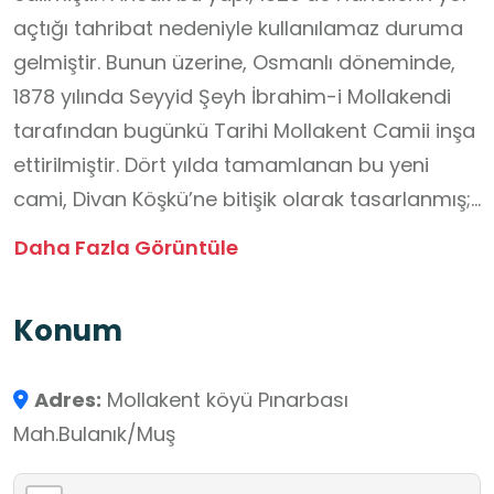
açtığı tahribat nedeniyle kullanılamaz duruma
gelmiştir. Bunun üzerine, Osmanlı döneminde,
1878 yılında Seyyid Şeyh İbrahim-i Mollakendi
tarafından bugünkü Tarihi Mollakent Camii inşa
ettirilmiştir. Dört yılda tamamlanan bu yeni
cami, Divan Köşkü’ne bitişik olarak tasarlanmış;
dört kubbeli, tek sütunlu ve kare planlı bir
Daha Fazla Görüntüle
mimariye sahiptir. Cami, günümüze kadar
sağlam bir şekilde ulaşmış ve ibadete açık
Konum
durumdadır. Mollakent’in açık hava müzesi
olarak adlandırılan tarihi simgesi Selçuklu
Adres:
Mollakent köyü Pınarbası
Mezarlığı ile yan yana yer alan bu cami;
Mah.Bulanık/Muş
medrese, divan köşkü ve zaviye/tekke ile birlikte
uzun yıllar boyunca bölgenin dinî ve kültürel