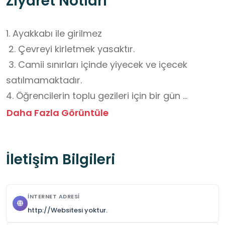
Ziyaret Notları
1. Ayakkabı ile girilmez

 2. Çevreyi kirletmek yasaktır.

 3. Camii sınırları içinde yiyecek ve içecek 
satılmamaktadır.

4. Öğrencilerin toplu gezileri için bir gün 
önceden randevu alınmalıdır.

Daha Fazla Görüntüle
5. Öğrencilerin fiziksel güvenliği açısından 
öğretmenlerin gerekli tedbirleri alması gerekir.
İletişim Bilgileri
İNTERNET ADRESI
http://Websitesi yoktur.