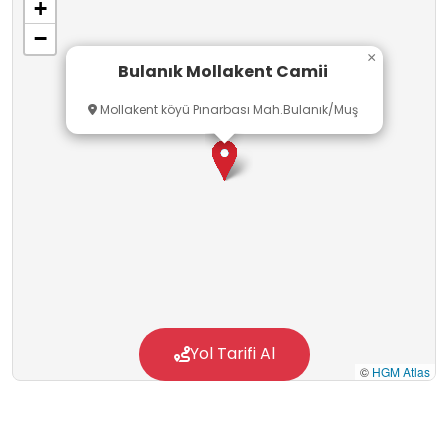
+
merkezi işlevini görmüştür. Bu yapı, özellikle
−
Selçuklu ve Osmanlı dönemi konuları işlenirken
×
Bulanık Mollakent Camii
öğrenciler için gezilmesi ve görülmesi gereken
önemli bir tarihi alandır.
Mollakent köyü Pınarbası Mah.Bulanık/Muş
Yol Tarifi Al
©
HGM Atlas