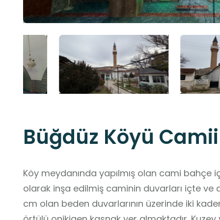
Büğdüz Köyü Camii
Köy meydanında yapılmış olan cami bahçe içe
olarak inşa edilmiş caminin duvarları içte ve dı
cm olan beden duvarlarının üzerinde iki kadem
örtülü onikigen kasnak yer almaktadır. Kuzey