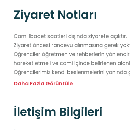
Ziyaret Notları
Cami ibadet saatleri dışında ziyarete açıktır. 

Ziyaret öncesi randevu alınmasına gerek yoktur
Öğrenciler öğretmen ve rehberlerin yönlendir
hareket etmeli ve cami içinde belirlenen alanl
Öğrencilerimiz kendi beslenmelerini yanında get
Ziyaretçilerimizin mevsime uygun giyinmesi tavs
Daha Fazla Görüntüle
 Fotoğraf çekilmeden önce yetkililerden izin al
İletişim Bilgileri