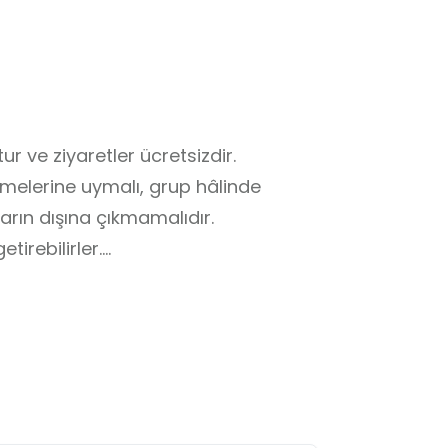
 ve ziyaretler ücretsizdir. 

melerine uymalı, grup hâlinde 
arın dışına çıkmamalıdır.

irebilirler.

iye edilir.

ınmalıdır.