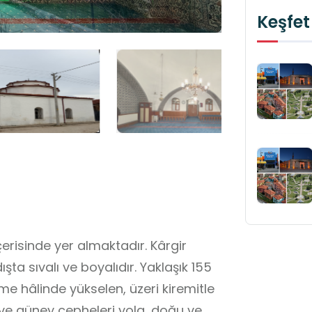
Keşfet
risinde yer almaktadır. Kârgir
şta sıvalı ve boyalıdır. Yaklaşık 155
e hâlinde yükselen, üzeri kiremitle
 ve güney cepheleri yola, doğu ve