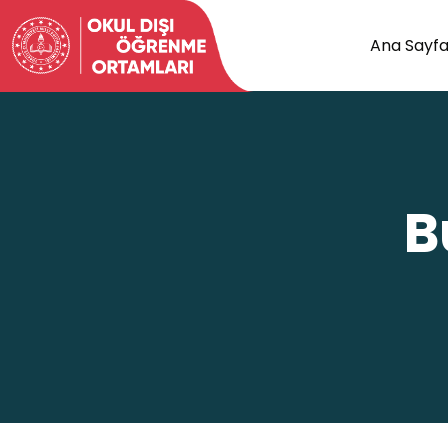
Ana Sayf
B