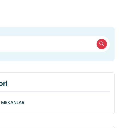
ri
Î MEKANLAR