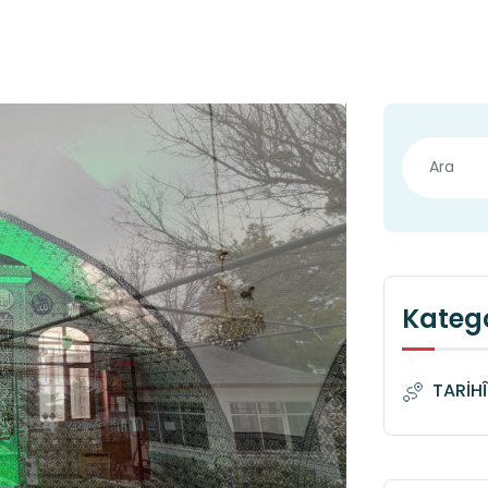
Katego
TARİH