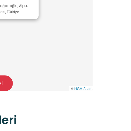
oğanoğlu, Alpu,
esi, Türkiye
Al
©
HGM Atlas
eri