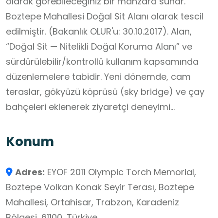
olarak görebileceğiniz bir manzara sunar.
Boztepe Mahallesi Doğal Sit Alanı olarak tescil
edilmiştir. (Bakanlık OLUR'u: 30.10.2017). Alan,
“Doğal Sit — Nitelikli Doğal Koruma Alanı” ve
sürdürülebilir/kontrollü kullanım kapsamında
düzenlemelere tabidir. Yeni dönemde, cam
teraslar, gökyüzü köprüsü (sky bridge) ve çay
bahçeleri eklenerek ziyaretçi deneyimi
zenginleştirilmiştir.
Konum
Adres:
EYOF 2011 Olympic Torch Memorial,
Boztepe Volkan Konak Seyir Terası, Boztepe
Mahallesi, Ortahisar, Trabzon, Karadeniz
Bölgesi, 61100, Türkiye