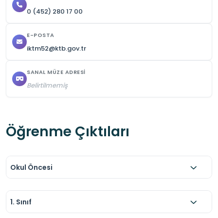
0 (452) 280 17 00
E-POSTA
iktm52@ktb.gov.tr
SANAL MÜZE ADRESI
Belirtilmemiş
Öğrenme Çıktıları
Okul Öncesi
1. Sınıf