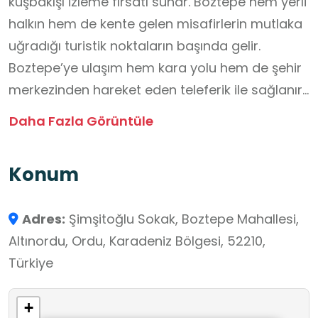
kuşbakışı izleme fırsatı sunar. Boztepe hem yerli
halkın hem de kente gelen misafirlerin mutlaka
uğradığı turistik noktaların başında gelir.
Boztepe’ye ulaşım hem kara yolu hem de şehir
merkezinden hareket eden teleferik ile sağlanır.
Özellikle teleferik yolculuğu, Ordu şehir
Daha Fazla Görüntüle
merkezini, sahil şeridini ve yeşil doğayı
panoramik bir açıdan görme imkânı sunduğu
Konum
için ziyaretçiler tarafından büyük ilgi
görmektedir. Zirveye çıkan misafirler, burada
Adres:
Şimşitoğlu Sokak, Boztepe Mahallesi,
yer alan kafe ve restoranlarda oturup
Altınordu, Ordu, Karadeniz Bölgesi, 52210,
manzaraya karşı keyifli vakit geçirebilir. Bölge,
Türkiye
sadece manzarasıyla değil sunduğu
aktivitelerle de ön plana çıkar. Özellikle yamaç
+
paraşütü Boztepe’nin en popüler