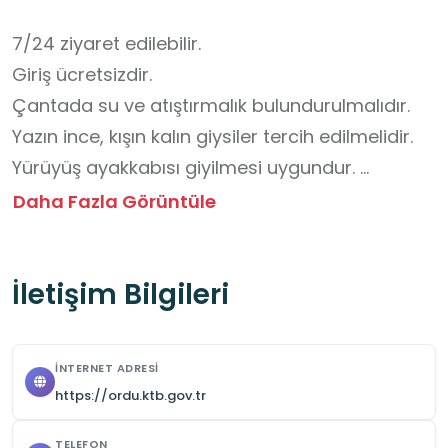
7/24 ziyaret edilebilir. 

Giriş ücretsizdir. 

Çantada su ve atıştırmalık bulundurulmalıdır. 

Yazın ince, kışın kalın giysiler tercih edilmelidir. 

Yürüyüş ayakkabısı giyilmesi uygundur. 

Mevsime göre şapka, bere, eldiven ve şemsiye 
Daha Fazla Görüntüle
bulundurulmalıdır.
İletişim Bilgileri
İNTERNET ADRESI
https://ordu.ktb.gov.tr
TELEFON