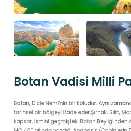
Botan Vadisi Milli P
Botan, Dicle Nehri'nin bir koludur. Aynı zama
tarihsel bir bölgeyi ifade eder.Şırnak, Siirt, 
kapsar. İsmini geçmişteki Botan Beyliği'nden a
MÖ 400 yılında yazdığı Anabasis (Onbinlerin 