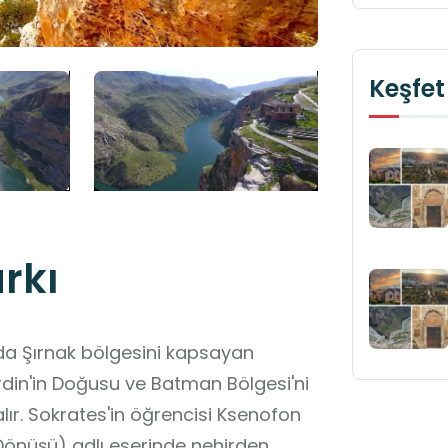
Keşfet
arkı
nda Şırnak bölgesini kapsayan
Mardin'in Doğusu ve Batman Bölgesi'ni
lır. Sokrates'in öğrencisi Ksenofon
Dönüşü) adlı eserinde nehirden