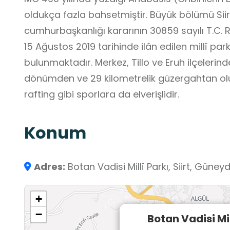
oldukça fazla bahsetmiştir. Büyük bölümü Siirt sı
cumhurbaşkanlığı kararının 30859 sayılı T.C
15 Ağustos 2019 tarihinde ilân edilen millî par
bulunmaktadır. Merkez, Tillo ve Eruh ilçelerin
dönümden ve 29 kilometrelik güzergahtan o
rafting gibi sporlara da elverişlidir.
Konum
Adres:
Botan Vadisi Millî Parkı, Siirt, Güne
+
−
Botan Vadisi Mil