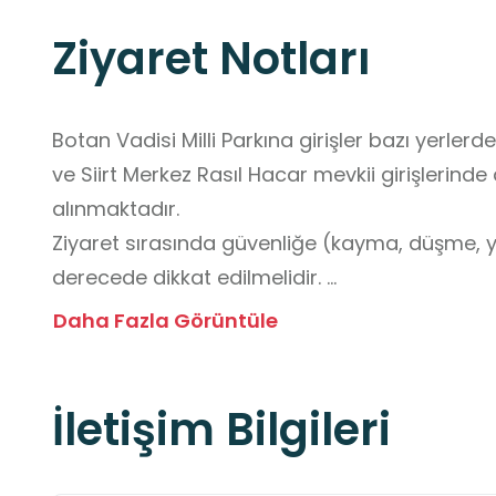
Ziyaret Notları
Botan Vadisi Milli Parkına girişler bazı yerlerde 
ve Siirt Merkez Rasıl Hacar mevkii girişlerinde a
alınmaktadır. 

Ziyaret sırasında güvenliğe (kayma, düşme, ya
derecede dikkat edilmelidir. 

Ziyaretçilerin iklim şartlarına uygun yanların
Daha Fazla Görüntüle
önerilmektedir.
İletişim Bilgileri