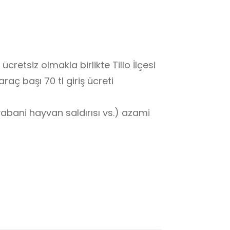
ücretsiz olmakla birlikte Tillo İlçesi 
raç başı 70 tl giriş ücreti 
bani hayvan saldırısı vs.) azami 
da şapka, şemsiye vb. bulundurmaları 