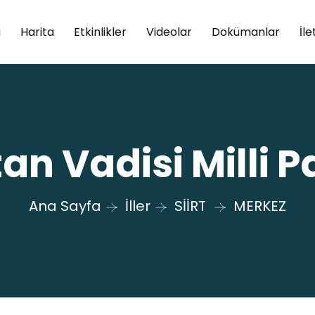
a
Harita
Etkinlikler
Videolar
Dokümanlar
İle
an Vadisi Milli P
Ana Sayfa
İller
SİİRT
MERKEZ