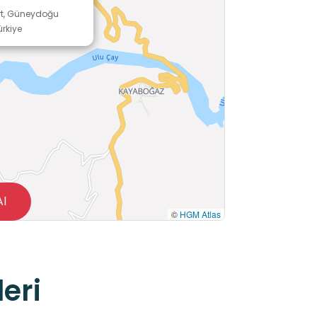
iirt, Güneydoğu
rkiye
Al
©
HGM Atlas
eri