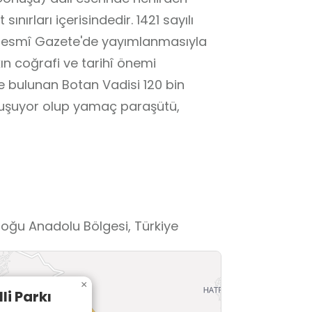
nırları içerisindedir. 1421 sayılı
. Resmî Gazete'de yayımlanmasıyla
kın coğrafi ve tarihî önemi
de bulunan Botan Vadisi 120 bin
luşuyor olup yamaç paraşütü,
ydoğu Anadolu Bölgesi, Türkiye
×
li Parkı