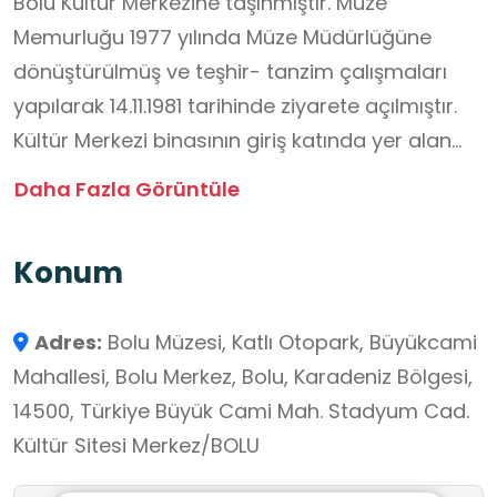
Bolu Kültür Merkezine taşınmıştır. Müze
Memurluğu 1977 yılında Müze Müdürlüğüne
dönüştürülmüş ve teşhir- tanzim çalışmaları
yapılarak 14.11.1981 tarihinde ziyarete açılmıştır.
Kültür Merkezi binasının giriş katında yer alan
Müze; arkeoloji salonu ve etnografya salonu
Daha Fazla Görüntüle
olmak üzere 2 bölümden oluşmaktadır. Müzede
3286 adet arkeolojik, 1677adet etnografik ve
Konum
12095 adet de sikke olmak üzere toplam 17058
adet eser bulunmaktadır.
Adres:
Bolu Müzesi, Katlı Otopark, Büyükcami
Mahallesi, Bolu Merkez, Bolu, Karadeniz Bölgesi,
14500, Türkiye Büyük Cami Mah. Stadyum Cad.
Kültür Sitesi Merkez/BOLU