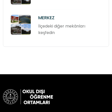
MERKEZ
İlçedeki diğer mekânları
keşfedin