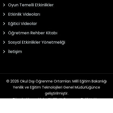
Oyun Temelli Etkinlikler
Etkinlik Videoları
Eğitici Videolar
Öğretmen Rehber Kitabı
Sosyal Etkinlikler Yönetmeliği
İletişim
© 2026 Okul Dışı Öğrenme Ortamları. Millî Eğitim Bakanlığı
Yenilik ve Eğitim Teknolojileri Genel Müdürlüğünce
geliştirilmiştir.
Tüm hakları saklıdır. Gizlilik, Kullanım ve Telif Hakları
bildirimlerinde belirtilen kurallar çerçevesinde hizmet
sunulmaktadır.