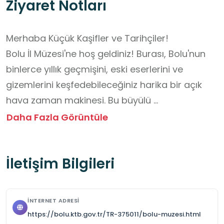
Ziyaret Notları
Merhaba Küçük Kaşifler ve Tarihçiler!

Bolu İl Müzesi'ne hoş geldiniz! Burası, Bolu'nun 
binlerce yıllık geçmişini, eski eserlerini ve 
gizemlerini keşfedebileceğiniz harika bir açık 
hava zaman makinesi. Bu büyülü 
yolculuğunuzda size yardımcı olacak notlarımız 
Daha Fazla Görüntüle
şunlar:

İletişim Bilgileri
1. Tarihe Saygı Gösterin: Müzedeki eserler çok 
eski ve değerlidir. Lütfen hiçbir esere 
dokunmayın, üzerlerine tırmanmayın veya 
İNTERNET ADRESI
onlara zarar vermeyin. Her bir obje, geçmişten 
https://bolu.ktb.gov.tr/TR-375011/bolu-muzesi.html