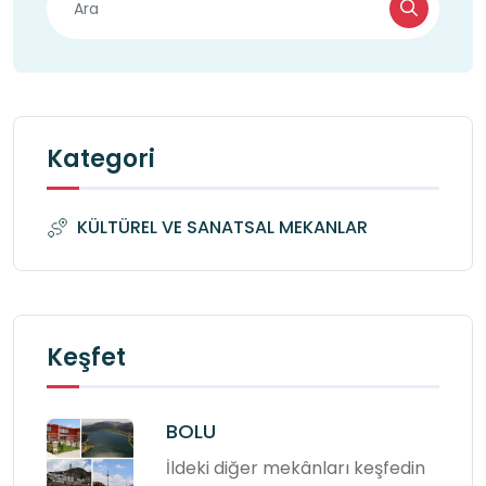
Size yardımcı olmaktan mutluluk duyacaklardır.

8. Ziyaret öncesi randevu alınmalıdır.

Bu notlara uyarak hem keyifli bir müze gezisi 
yapabilir hem de bu değerli mirasa saygı 
Kategori
göstermiş olursunuz.

KÜLTÜREL VE SANATSAL MEKANLAR
İyi gezmeler ve bol keşifler!
Keşfet
BOLU
İldeki diğer mekânları keşfedin