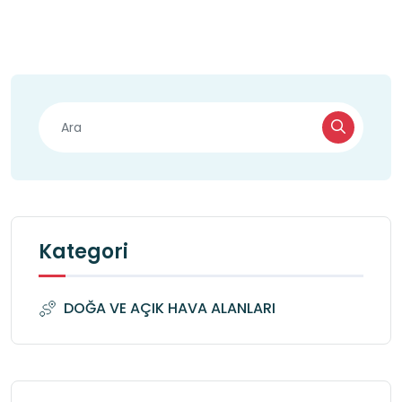
Gölcük Tabiat Parkı'nda harika bir zaman 
geçirmenizi dileriz! Doğa ile iç içe, keyifli bir gezi 
yapın!
Kategori
DOĞA VE AÇIK HAVA ALANLARI