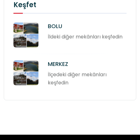
Keşfet
BOLU
İldeki diğer mekânları keşfedin
MERKEZ
İlçedeki diğer mekânları
keşfedin