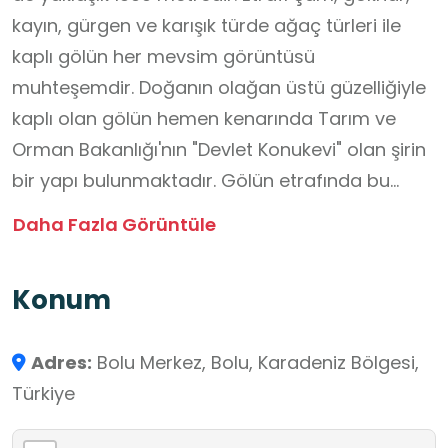
kayın, gürgen ve karışık türde ağaç türleri ile
kaplı gölün her mevsim görüntüsü
muhteşemdir. Doğanın olağan üstü güzelliğiyle
kaplı olan gölün hemen kenarında Tarım ve
Orman Bakanlığı'nın "Devlet Konukevi" olan şirin
bir yapı bulunmaktadır. Gölün etrafında bu
tesisten başka kır gazinosu adıyla bir
Daha Fazla Görüntüle
restaurant, kır lokantası, kafeterya, büfe,
mescit ve bungalov tipi konaklama tesisleri
Konum
bulunmaktadır. Göl ve etrafı “Tabiat Parkı”
olarak Tarım ve Orman Bakanlığı tarafından
Adres:
Bolu Merkez, Bolu, Karadeniz Bölgesi,
koruma altına alınmıştır. Çok şirin ve küçük olan
Türkiye
bu göl çevresine araçla girilmemektedir.