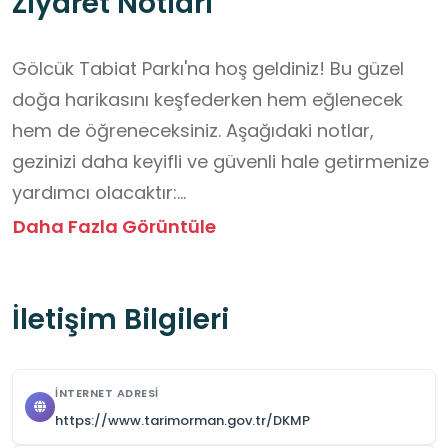
Ziyaret Notları
Gölcük Tabiat Parkı'na hoş geldiniz! Bu güzel 
doğa harikasını keşfederken hem eğlenecek 
hem de öğreneceksiniz. Aşağıdaki notlar, 
gezinizi daha keyifli ve güvenli hale getirmenize 
yardımcı olacaktır:

Daha Fazla Görüntüle
1- Doğaya Saygı: Lütfen park içindeki bitkilere ve 
hayvanlara zarar vermeyin. Çiçekleri koparmak, 
İletişim Bilgileri
ağaçlara tırmanmak veya canlıları rahatsız 
etmek yasaktır. Unutmayın, burası onların evi!

2- Çöp Kutularını Kullanın: Parkı temiz tutmak 
İNTERNET ADRESI
hepimizin görevi. Yediğiniz veya kullandığınız her 
https://www.tarimorman.gov.tr/DKMP
şeyi çöp kutularına atın. Etrafı kirletmek hem 