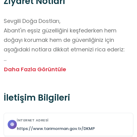
Ziyaret Notları
Sevgili Doğa Dostları,

Abant'ın eşsiz güzelliğini keşfederken hem 
doğayı korumak hem de güvenliğiniz için 
aşağıdaki notlara dikkat etmenizi rica ederiz:

1- Çöp Kutularını Kullanın: Lütfen çöplerinizi 
Daha Fazla Görüntüle
etrafa atmayın, geri dönüşüm kutularını ve çöp 
kutularını kullanın. Unutmayın, temiz bir çevre 
İletişim Bilgileri
hepimizin sorumluluğu.

2- Sessiz Olun: Kuşların ve diğer hayvanların 
rahatsız olmaması için lütfen sessiz olun ve 
İNTERNET ADRESI
yüksek sesle bağırmayın.

https://www.tarimorman.gov.tr/DKMP
3- Bitkilere Zarar Vermeyin: Ağaçlara 