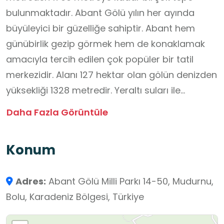
bulunmaktadır. Abant Gölü yılın her ayında
büyüleyici bir güzelliğe sahiptir. Abant hem
günübirlik gezip görmek hem de konaklamak
amacıyla tercih edilen çok popüler bir tatil
merkezidir. Alanı 127 hektar olan gölün denizden
yüksekliği 1328 metredir. Yeraltı suları ile
beslenir. Derinliği 18 metredir. Abant Gölü ve
Daha Fazla Görüntüle
çevresinin bitki zenginliği, büyük bir açık hava
rekreasyon potansiyeline sahip olması
Konum
nedeniyle alanın 1196,5 hektarlık bölümü "Milli
Park" ilan edilerek koruma altına alınmıştır.
Adres:
Abant Gölü Milli Parkı 14-50, Mudurnu,
Abant Gölü çevresi flora ve fauna bakımından
Bolu, Karadeniz Bölgesi, Türkiye
çok zengindir.