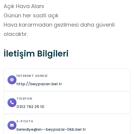
Açık Hava Alanı 

Günün her saati açık

Hava kararmadan gezilmesi daha güvenli 
olacaktır.
İletişim Bilgileri
İNTERNET ADRESI
http://beypazarı.bel.tr
TELEFON
0312 762 25 10
E-POSTA
belediye@xn--beypazar-0kb.bel.tr