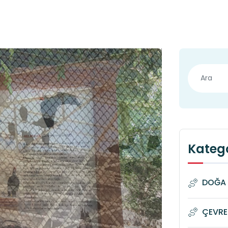
Katego
DOĞA 
ÇEVRE