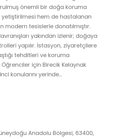
urulmuş önemli bir doğa koruma
n yetiştirilmesi hem de hastalanan
in modern tesislerle donatılmıştır.
vranışları yakından izlenir; doğaya
lleri yapılır. İstasyon, ziyaretçilere
ştığı tehditleri ve koruma
Öğrenciler için Birecik Kelaynak
inci konularını yerinde
 niteliği taşır. Bu sayede gençler,
nı zamanda doğa koruma
k bilincini de deneyimleyerek
 Güneydoğu Anadolu Bölgesi, 63400,