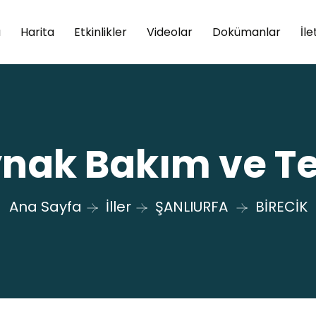
a
Harita
Etkinlikler
Videolar
Dokümanlar
İle
ynak Bakım ve T
Ana Sayfa
İller
ŞANLIURFA
BİRECİK