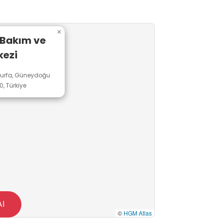
×
 Bakım ve
kezi
lıurfa, Güneydoğu
, Türkiye
Al
©
HGM Atlas