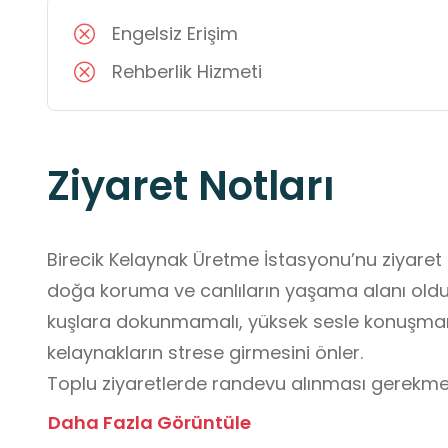
Engelsiz Erişim
Rehberlik Hizmeti
Ziyaret Notları
Birecik Kelaynak Üretme İstasyonu’nu ziyaret 
doğa koruma ve canlıların yaşama alanı oldu
kuşlara dokunmamalı, yüksek sesle konuşmam
kelaynakların strese girmesini önler. 

Toplu ziyaretlerde randevu alınması gerekmek
yönlendirmelerine uymak, belirlenen yürüyüş 
Daha Fazla Görüntüle
Fotoğraf çekilecekse flaş kullanılmamalı ve k