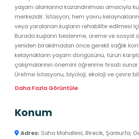
yaşam alanlarına kazandırılması amacıyla k
merkezidir. İstasyon, hem yavru kelaynakları
veya yaralanan kuşların rehabilite edilmesi iç
Burada kuşların beslenme, üreme ve sosyal da
yeniden bırakılmadan önce gerekli sağlık kontro
kelaynakların yaşam döngüsünü, türün karşıla
çalışmalarının önemini öğrenme fırsatı sunar. 
Üretme İstasyonu, biyoloji, ekoloji ve çevre bil
gözlemleyebilecekleri okul dışı öğrenme ortamı
Daha Fazla Görüntüle
sadece bir kuş türünü görmekle kalmaz, ay
çalışmalarının gerekliliğini ve sürdürülebilirli
Konum
öğrenirler.
Adres:
Saha Mahallesi, Birecik, Şanlıurfa,