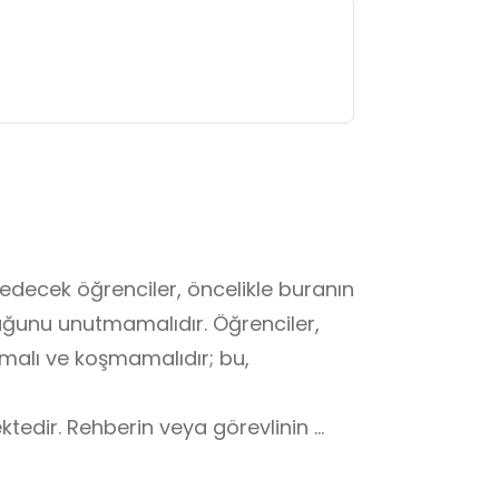
edecek öğrenciler, öncelikle buranın 
ğunu unutmamalıdır. Öğrenciler, 
alı ve koşmamalıdır; bu, 
tedir. Rehberin veya görevlinin 
yollarından ayrılmamak önemlidir. 

uşların doğal davranışlarını bozacak 