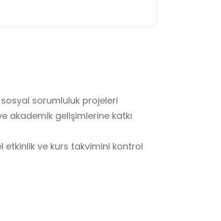
 sosyal sorumluluk projeleri 
e akademik gelişimlerine katkı 
tkinlik ve kurs takvimini kontrol 
sürecinde görevli personelin 
nlarının düzenine dikkat edilmesi 