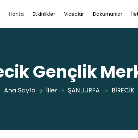
a
Harita
Etkinlikler
Videolar
Dokümanlar
İle
ecik Gençlik Mer
Ana Sayfa
İller
ŞANLIURFA
BİRECİK