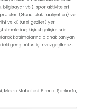
, bilgisayar vb.), spor aktiviteleri
projeleri (Gönüllülük faaliyetleri) ve
hî ve kültürel geziler) yer
fetmelerine, kişisel gelişimlerini
larak katılmalarına olanak tanıyan
edeki genç nüfus için vazgeçilmez
k Gençlik Merkezi, öğrencilerin
türel ve sportif etkinliklerle
kul dışı öğrenme ortamıdır.
Mezra Mahallesi, Birecik, Şanlıurfa,