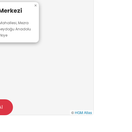
×
 Merkezi
ahallesi, Mezra
Güneydoğu Anadolu
rkiye
Al
©
HGM Atlas