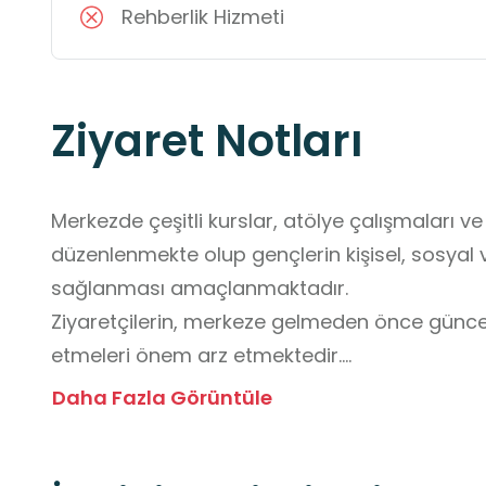
Rehberlik Hizmeti
Ziyaret Notları
Merkezde çeşitli kurslar, atölye çalışmaları ve
düzenlenmekte olup gençlerin kişisel, sosyal v
sağlanması amaçlanmaktadır. 

Ziyaretçilerin, merkeze gelmeden önce güncel e
etmeleri önem arz etmektedir.

Merkezde gerçekleştirilen faaliyetlere katılım 
Daha Fazla Görüntüle
yönlendirmelerine uyulması, ortak kullanım ala
beklenmektedir. 
