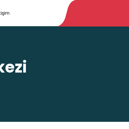
tişim
kezi