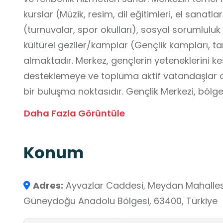
kurslar (Müzik, resim, dil eğitimleri, el sanatları
(turnuvalar, spor okulları), sosyal sorumluluk 
kültürel geziler/kamplar (Gençlik kampları, tari
almaktadır. Merkez, gençlerin yeteneklerini keş
desteklemeye ve topluma aktif vatandaşlar o
bir buluşma noktasıdır. Gençlik Merkezi, bölg
bir eğitim ve sosyalleşme platformudur. Bireci
Daha Fazla Görüntüle
okulda edindikleri bilgi ve becerileri sosyal, kül
pekiştirmelerine imkân sağlayan önemli bir o
Konum
Adres:
Ayvazlar Caddesi, Meydan Mahallesi, 
Güneydoğu Anadolu Bölgesi, 63400, Türkiye