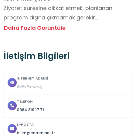
Ziyaret süresine dikkat etmek, planlanan 
program dışına çıkmamak gerekir.

Ziyaret öncesinde kurumdan randevu almak 
Daha Fazla Görüntüle
veya izin talep etmek önemlidir.
İletişim Bilgileri
İNTERNET ADRESI
Belirtilmemiş
TELEFON
0364 319 17 71
E-POSTA
bilim@corum.bel.tr