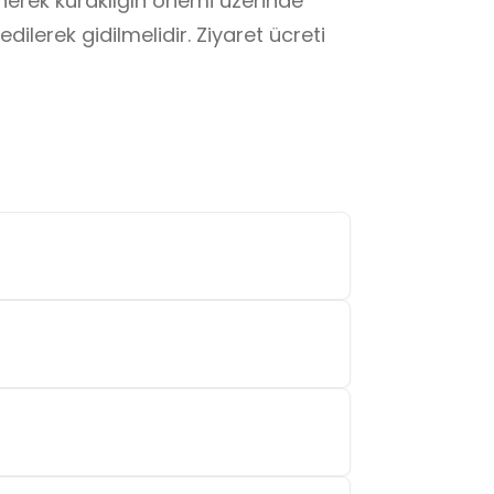
erek kuraklığın önemi üzerinde 
dilerek gidilmelidir. Ziyaret ücreti 