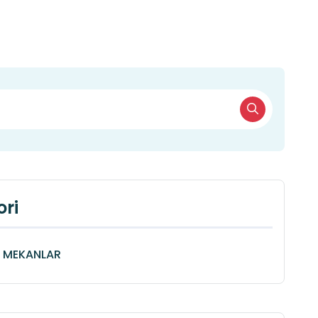
ri
Î MEKANLAR