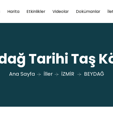
a
Harita
Etkinlikler
Videolar
Dokümanlar
İle
dağ Tarihi Taş K
Ana Sayfa
İller
İZMİR
BEYDAĞ