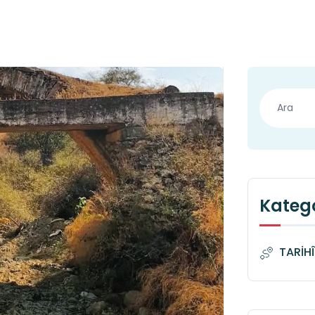
Katego
TARİH