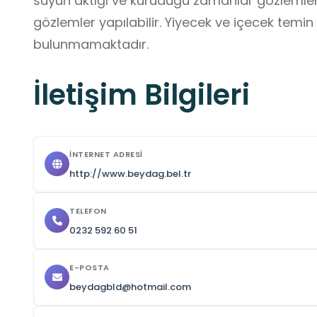
suyun aktığı ve kuruduğu zamanlar gözlemlen
gözlemler yapılabilir. Yiyecek ve içecek temin e
bulunmamaktadır.
İletişim Bilgileri
İNTERNET ADRESI
http://www.beydag.bel.tr
TELEFON
0232 592 60 51
E-POSTA
beydagbld@hotmail.com