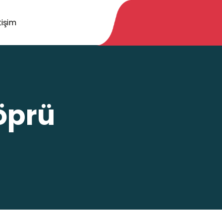
tişim
öprü