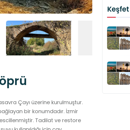
Keşfet
Köprü
Tasavra Çayı üzerine kurulmuştur.
 bağlayan bir konumdadır. İzmir
scillenmiştir. Tadilat ve restore
uyu kullanıldığı için çay