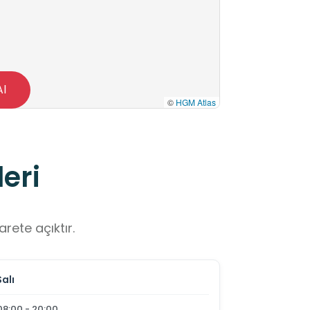
Al
©
HGM Atlas
eri
rete açıktır.
Salı
08:00 - 20:00