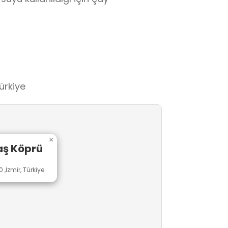
ürkiye
×
aş Köprü
,İzmir, Türkiye