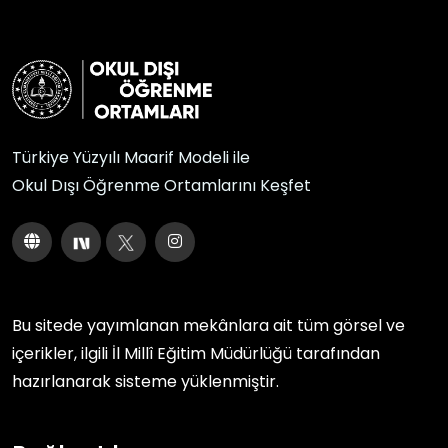
mutlaka İl/Kültür Turizm Müdürlüğü’nden izin 
alınması gerekmektedir.

11)  Teleferiğin girişinde birçok otobüs ya da 
aracın park edebileceği bir otopark mevcuttur. 
Ancak özel bir şirket tarafından işletilmekte olup 
Türkiye Yüzyılı Maarif Modeli ile
ücretlidir.

Okul Dışı Öğrenme Ortamlarını Keşfet
12) Ören yerinin girişinde tuvalet vardır.

13)	Ören yerinde piknik tarzı etkinlikler uygun 
görülmemekle birlikte su ve ayakta 
atıştırılabilecek aperitif gıdalara asgari düzeyde 
Bu sitede yayımlanan mekânlara ait tüm görsel ve
ve zorunluluk olması durumunda tolerans 
içerikler, ilgili
İl Millî Eğitim Müdürlüğü
tarafından
gösterilmektedir (gıdaların çöpleri konusunda 
hazırlanarak sisteme yüklenmiştir.
çok dikkatli olunmalıdır).