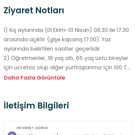
Ziyaret Notları
1) Kış aylarında (01 Ekim-01 Nisan) 08.30 ile 17.30 
arasında açıktır (gişe kapanış 17.00). Yaz 
aylarında belirtilen saatler geçerlidir.

2) Öğretmenler, 18 yaş altı, 65 yaş üstü bireyler 
için ücretsiz olup diğer yurttaşlarımız için 100 TL 
(Ağustos 2025 itibariyle) karşılığında Müze Kart 
Daha Fazla Görüntüle
edinilebilmektedir. Ücretsiz biletler için resmi 
öğretmen kimlik kartı (mebbis aracılığıyla 
İletişim Bilgileri
gösterim kabul edilmemektedir), 18 yaş altı ve 
65 yaş üstü için de mutlak surette kimlik ibrazı 
zorunludur. Özel okul öğretmenleri de öğretmen 
İNTERNET ADRESI
kimlik kartları ile ücretsiz olarak ören yerlerini 