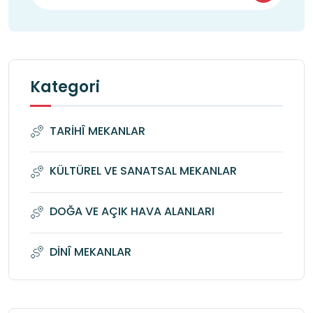
uygun alanlardır.

7) Güneşli havalarda şapka, yağmurlu 
havalarda şemsiye gerekmektedir. 

8) Özellikle bazı alanlar (tiyatro, demeter 
Kategori
tapınağı) öğrencilerin can güvenliği açısından 
dikkatli olmayı gerektirmektedir. O nedenle 
TARİHÎ MEKANLAR
“girilmesi yasaktır” olarak tanımlanan yerlere 
hiçbir şekilde girilmemelidir ve öğretmenler 
KÜLTÜREL VE SANATSAL MEKANLAR
öğrencileri serbest bırakacağı zamanlarda 
DOĞA VE AÇIK HAVA ALANLARI
alanı çerçevelendirmelidir.

9) Mutlaka rahat ayakkabı ve kıyafet tercih 
DİNÎ MEKANLAR
edilmelidir.

10) Ziyaretçilerin yanlarına su almasında yarar 
bulunmaktadır.
