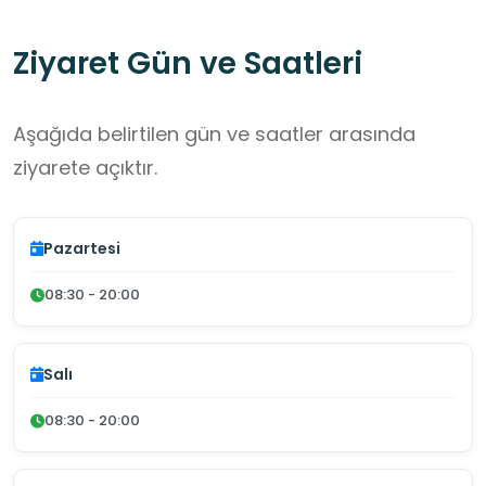
km uzunluğunda, Madra Dağı’ndan gelen
Ziyaret Gün ve Saatleri
yüksek basınçlı su hattı Pergamonluların mimari
başarısıdır.
Aşağıda belirtilen gün ve saatler arasında
ziyarete açıktır.
Pazartesi
08:30 - 20:00
Salı
08:30 - 20:00