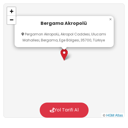
ciltlik esere sahip dünyanın en görkemli
+
kütüphanelerinden Pergamon kütüphanesine
−
×
ev sahipliği yapmıştır. Pergamonluların
Bergama Akropolü
Magnesia’da Galatlara ve Seleukoslulara karşı
Pergamon Akropolü, Akropol Caddesi, Ulucami
kazandığı kesin zafer (M.Ö 180) sonucu inşa
Mahallesi, Bergama, Ege Bölgesi, 35700, Türkiye
edilen ve kent mimari programının en dikkat
çekici eseri Zeus Sunağı'dır, bu eser Pergamon
Heykelcilik okulunun en önemli eseridir ve
Berlin'de sergilenmektedir. Orjinal temelleri
Akropol'de yer almaktadır.
10.000 kişilik tiyatrosu dik yamaca konumlanan
yapısı ile seyyar sahne binası Dionysos
Tapınağı ile mimari bağı ile antik önemli en ünlü
Yol Tarifi Al
©
HGM Atlas
tiyatroları arasında yer alır. Pergamon kale
tepesine su temini için Helenistik dönemde 45