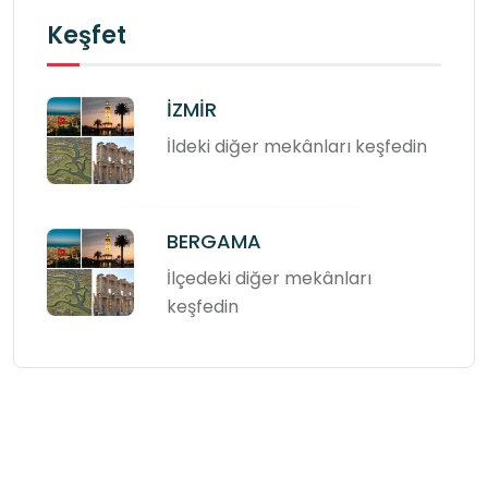
11)Ören yerinde gerçekleştirilecek etkinlikler 
Keşfet
müfredat ile örtüşse bile okul ya da sınıf olarak 
yapılacak tüm ziyaretlerde, eğitsel 
İZMİR
faaliyetlerde, mezuniyet törenlerinde İl 
İldeki diğer mekânları keşfedin
Kültür/Turizm Müdürlüğü’nden izin alınması 
zorunludur. Yapılacak faaliyetin kapsamı ve 
içeriği ile birlikte öğrencilerin giyeceği kostümler 
BERGAMA
de açıklanmalıdır. İzin alınmaksızın yöresel 
İlçedeki diğer mekânları
kıyafetler dâhil, hiçbir kostümle ören yerine 
keşfedin
girilmesine izin verilmemektedir. Ayrıca izinsiz 
bir biçimde okulların isimlerini içeren pankartlar 
da dahil olmak üzere,herhangi bir pankart 
kabul edilmemektedir. Faaliyetin izinli olması 
durumunda belirtilen pankartlarla içeri girilebilir.

12) Drone ve tripod kameralı çekimlerde 