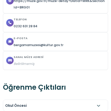
https://muze.gov.tr/muze-detay?DistId=MRK&Section
ziyaret edebilmektedir.

Id=BRG01
3) Ören yerinin tek giriş ücreti Ağustos 2025 
TELEFON
itibariyle 15 Euro’dur. Yabancı ziyaretçiler 
0232 631 28 84
indirimli tarifelerden yararlanamamaktadır.

4) Fiziksel olarak alınan Müze Kart’ın 2 kullanım 
E-POSTA
ardından ilgili uygulama telefona indirildikten 
bergamamuzesi@kultur.gov.tr
sonra mutlaka karekodlar aracılığıyla 
SANAL MÜZE ADRESI
kullanılması gerekmektedir. Müze Kart 
Belirtilmemiş
çıkarılması zaman aldığından velilerin de dâhil 
olduğu etkinlik ve gezilerde gezi öncesi Müze 
Kart’ların temin edilmesi önemlidir.

Öğrenme Çıktıları
5) Akropol eğer tümüyle gezilmek istenirse 4 
saatlik bir süreci kapsayacaktır ve yukarı 
girişinden başlayıp aşağıdaki kapıdan çıkmak 
Okul Öncesi