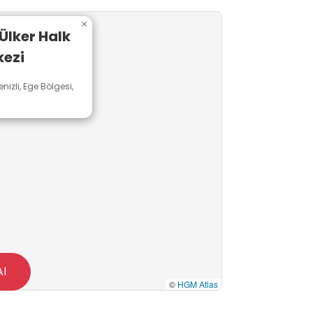
eliştirebilecekleri, toplumsal ve
×
rülebilir bir öğrenme ortamı
 Ülker Halk
kezi
Denizli, Ege Bölgesi,
Al
©
HGM Atlas