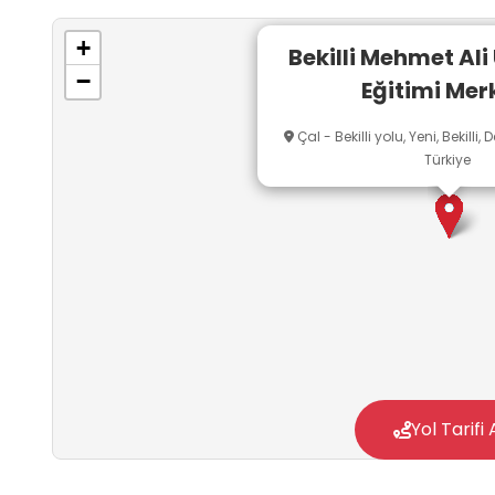
vizyonu doğrultusunda, bireylerin kendilerini g
kültürel etkileşimlerini artırabilecekleri sürdü
+
Bekilli Mehmet Ali
sunmaktadır.
−
Eğitimi Mer
Çal - Bekilli yolu, Yeni, Bekilli, 
Türkiye
Yol Tarifi 