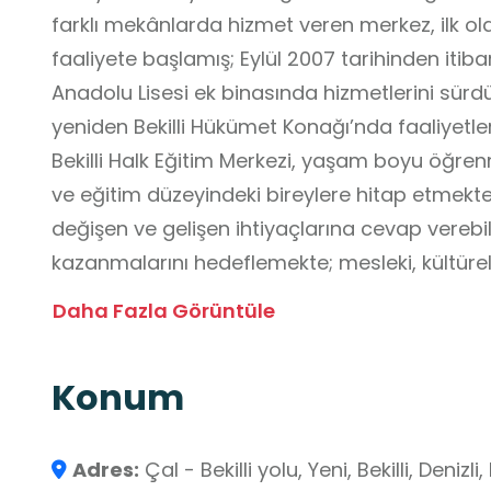
farklı mekânlarda hizmet veren merkez, ilk ol
faaliyete başlamış; Eylül 2007 tarihinden itiba
Anadolu Lisesi ek binasında hizmetlerini sürdür
yeniden Bekilli Hükümet Konağı’nda faaliyetl
Bekilli Halk Eğitim Merkezi, yaşam boyu öğre
ve eğitim düzeyindeki bireylere hitap etmektedi
değişen ve gelişen ihtiyaçlarına cevap verebil
kazanmalarını hedeflemekte; mesleki, kültürel,
destekleyen kurs ve eğitim programları sunma
Daha Fazla Görüntüle
öğrenme ortamı olarak önemli bir işleve sahip
bireylerin eğitime erişimini kolaylaştırması, bi
Konum
planlanan kurslar aracılığıyla öğrenmeyi des
katılımı teşvik etmesi, merkezin okul dışı ö
güçlendirmektedir. Bekilli Halk Eğitim Merkezi,
Adres:
Çal - Bekilli yolu, Yeni, Bekilli, Denizl