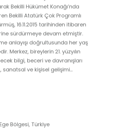
arak Bekilli Hükümet Konağı’nda
ren Bekilli Atatürk Çok Programlı
müş, 16.11.2015 tarihinden itibaren
erine sürdürmeye devam etmiştir.
nme anlayışı doğrultusunda her yaş
r. Merkez, bireylerin 21. yüzyılın
ecek bilgi, beceri ve davranışları
 sanatsal ve kişisel gelişimi
ktadır. Bu yönüyle okul dışı
tir. Örgün eğitim dışında kalan
reysel ilgi ve yeteneklere göre
teklemesi ve sosyal hayata aktif
ğrenmeye uygunluğunu
 eğitim, bilim ve kültür merkezi olma
i, Ege Bölgesi, Türkiye