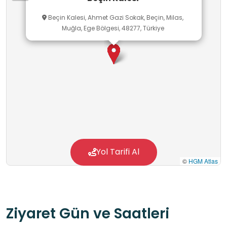
kalıntıları görebilir ve çevreye hâkim
Beçin Kalesi, Ahmet Gazi Sokak, Beçin, Milas,
manzaranın keyfini çıkarabilir. Beçin Kalesi,
Muğla, Ege Bölgesi, 48277, Türkiye
Menteşe mirasını ve Anadolu beylikleri dönemini
tanımak için önemli bir duraktır.
Yol Tarifi Al
©
HGM Atlas
Ziyaret Gün ve Saatleri