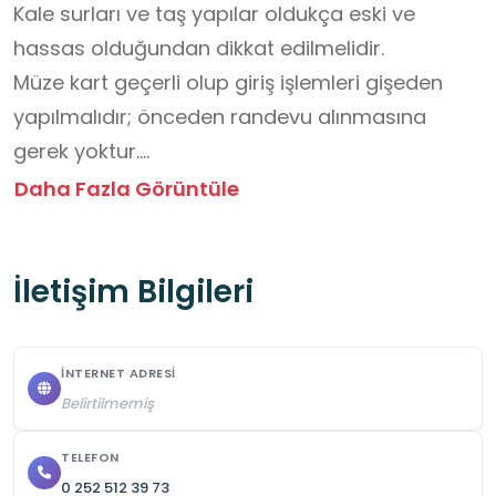
Kale surları ve taş yapılar oldukça eski ve 
hassas olduğundan dikkat edilmelidir.

Müze kart geçerli olup giriş işlemleri gişeden 
yapılmalıdır; önceden randevu alınmasına 
gerek yoktur.

Okul öncesi ve ilkokul kademelerinin veli veya 
Daha Fazla Görüntüle
bir yetişkin eşliğinde katılmaları önerilmektedir.

Fotoğraf çekimi serbesttir; ancak çekim 
İletişim Bilgileri
sırasında tarihî dokuya zarar verilmemeli ve 
dikkatli hareket edilmelidir.

Kale içerisindeki taş, seramik veya herhangi bir 
İNTERNET ADRESI
kalıntı yerinden oynatılmamalı ve alınmamalıdır.

Belirtilmemiş
Çöpler belirlenen kutulara atılmalı, çevre temiz 
tutulmalıdır.

TELEFON
0 252 512 39 73
Kaygan zeminlere ve yüksek duvar kenarlarına 