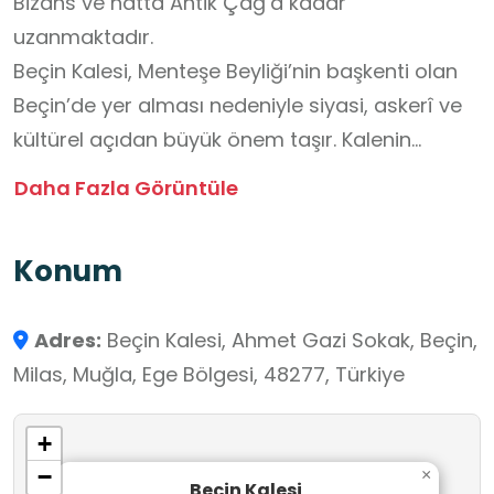
Bizans ve hatta Antik Çağ’a kadar
uzanmaktadır.
Beçin Kalesi, Menteşe Beyliği’nin başkenti olan
Beçin’de yer alması nedeniyle siyasi, askerî ve
kültürel açıdan büyük önem taşır. Kalenin
bulunduğu tepe, çevreye hâkim bir konumdadır.
Daha Fazla Görüntüle
Bu durum, savunma ve gözetleme açısından
stratejik bir avantaj sağlamıştır. Yapıda kesme
Konum
taş kullanılmış; surlar, burçlar ve iç kalede çeşitli
yapılar inşa edilmiştir. Kale içerisinde cami,
Adres:
Beçin Kalesi, Ahmet Gazi Sokak, Beçin,
medrese, hamam ve sivil yapılara ait kalıntılar
Milas, Muğla, Ege Bölgesi, 48277, Türkiye
bulunmaktadır. Bu yapılar, Beçin’in yalnızca bir
kale değil, aynı zamanda bir yerleşim ve
+
yönetim merkezi olduğunu göstermektedir.
−
×
Günümüzde kaleyi ziyaret edenler, tarihî
Beçin Kalesi