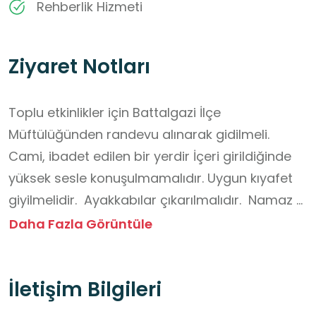
Rehberlik Hizmeti
Ziyaret Notları
Toplu etkinlikler için Battalgazi İlçe 
Müftülüğünden randevu alınarak gidilmeli. 
Cami, ibadet edilen bir yerdir İçeri girildiğinde 
yüksek sesle konuşulmamalıdır. Uygun kıyafet 
giyilmelidir.  Ayakkabılar çıkarılmalıdır.  Namaz 
kılanların önünden geçilmemeli, dikkatleri 
Daha Fazla Görüntüle
dağılmamalıdır.

Temizlik kurallarına dikkat edilmeli, mekânın 
İletişim Bilgileri
temizliği korunmalıdır. Telefon sessize 
alınmalıdır.  Cami görevlilerinin uyarılarına 