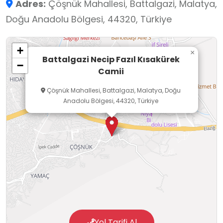
Adres:
Çöşnük Mahallesi, Battalgazi, Malatya,
yeşillendirilmiş, dinlenme alanları
Doğu Anadolu Bölgesi, 44320, Türkiye
oluşturulmuştur. Cami’nin alt katındaki 5
derslikte Kuran kursu verilmektedir. Camiler;
+
millî ve manevi değerlerin yaşatıldığı ortak
×
Battalgazi Necip Fazıl Kısakürek
−
kültürel mirasın somut örnekleridir. Öğrenciler,
Camii
camileri ziyaret ettiklerinde caminin mimarisi,
Çöşnük Mahallesi, Battalgazi, Malatya, Doğu
tezyinatı ve tarihçesi üzerinden İslam
Anadolu Bölgesi, 44320, Türkiye
medeniyetine dair bilgiler edinir, ortak kültürel
mirasa karşı farkındalıklarını geliştirirler.
Yol Tarifi Al