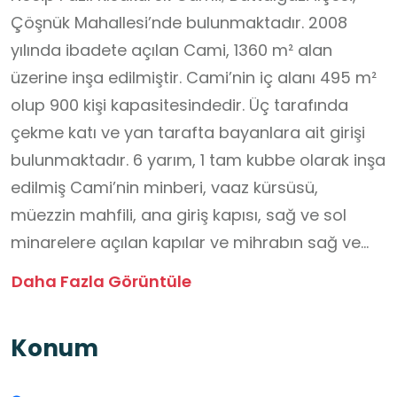
Çöşnük Mahallesi’nde bulunmaktadır. 2008
yılında ibadete açılan Cami, 1360 m² alan
üzerine inşa edilmiştir. Cami’nin iç alanı 495 m²
olup 900 kişi kapasitesindedir. Üç tarafında
çekme katı ve yan tarafta bayanlara ait girişi
bulunmaktadır. 6 yarım, 1 tam kubbe olarak inşa
edilmiş Cami’nin minberi, vaaz kürsüsü,
müezzin mahfili, ana giriş kapısı, sağ ve sol
minarelere açılan kapılar ve mihrabın sağ ve
sol taraflarında bulunan kitaplıklar işlemeli
Daha Fazla Görüntüle
ahşaptan; mihrap işlemeli mermerden
yapılmıştır. Kubbelerdeki hat ve işlemeler ilgi
Konum
çekicidir. Cami’nin son cemaat mahalli
mevcuttur. Geniş avlusu ağaç ve çiçeklerle