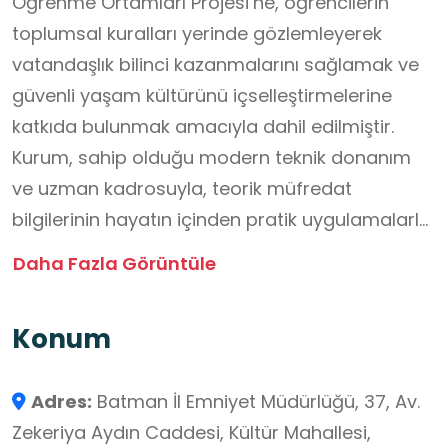
Öğrenme Ortamları Projesi’ne, öğrencilerin
toplumsal kuralları yerinde gözlemleyerek
vatandaşlık bilinci kazanmalarını sağlamak ve
güvenli yaşam kültürünü içselleştirmelerine
katkıda bulunmak amacıyla dahil edilmiştir.
Kurum, sahip olduğu modern teknik donanım
ve uzman kadrosuyla, teorik müfredat
bilgilerinin hayatın içinden pratik uygulamalarla
pekiştirilmesine olanak tanıyan pedagojik bir
Daha Fazla Görüntüle
öğrenme merkezi işlevi görmektedir. Siber
Suçlarla Mücadele, Trafik Denetleme ve Toplum
Konum
Destekli Polislik gibi ihtisas birimleri aracılığıyla
güvenli yaşam protokollerini yerinde
Adres:
Batman İl Emniyet Müdürlüğü, 37, Av.
deneyimleme imkânı sunan bu mekan,
Zekeriya Aydın Caddesi, Kültür Mahallesi,
öğrencilerin devletin işleyiş mekanizmalarını ve