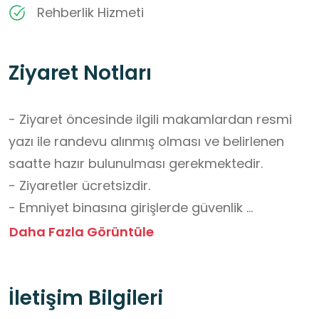
Rehberlik Hizmeti
Ziyaret Notları
- Ziyaret öncesinde ilgili makamlardan resmi 
yazı ile randevu alınmış olması ve belirlenen 
saatte hazır bulunulması gerekmektedir.

- Ziyaretler ücretsizdir.

- Emniyet binasına girişlerde güvenlik 
protokolleri gereği üst araması ve kontrol 
Daha Fazla Görüntüle
yapılacağı unutulmamalı, görevli personelin bu 
yöndeki talimatlarına titizlikle uyulmalıdır.

İletişim Bilgileri
- Fotoğraf, video veya ses kaydı sadece 
yetkililerin açıkça izin verdiği alanlarda ve 