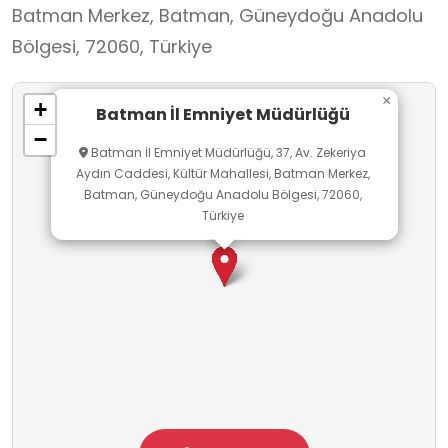
Batman Merkez, Batman, Güneydoğu Anadolu
teknolojik altyapısını bizzat gözlemleyerek erken
Bölgesi, 72060, Türkiye
yaşta mesleki farkındalık kazanmasını
amaçlamaktadır. Hukuka bağlılık, şeffaflık ve
×
+
insan haklarına saygı ilkeleri çerçevesinde
Batman İl Emniyet Müdürlüğü
−
yürütülen bu süreçte müdürlük, okul dışı
Batman İl Emniyet Müdürlüğü, 37, Av. Zekeriya
öğrenme faaliyetleri aracılığıyla geleceğin
Aydın Caddesi, Kültür Mahallesi, Batman Merkez,
Batman, Güneydoğu Anadolu Bölgesi, 72060,
bilinçli bireylerinin yetişmesine ve toplumsal
Türkiye
güven ikliminin eğitim yoluyla pekiştirilmesine
kararlılıkla katkı sunmaktadır.