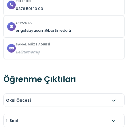
TELEFON
0378 501 10 00
E-POSTA
engelsizyasam@bartin.edu.tr
SANAL MÜZE ADRESI
Belirtilmemiş
Öğrenme Çıktıları
Okul Öncesi
1. Sınıf