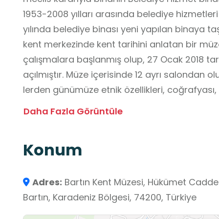
1953-2008 yılları arasında belediye hizmetle
yılında belediye binası yeni yapılan binaya ta
kent merkezinde kent tarihini anlatan bir müze
çalışmalara başlanmış olup, 27 Ocak 2018 tar
açılmıştır. Müze içerisinde 12 ayrı salondan olu
lerden günümüze etnik özellikleri, coğrafyası, ik
tarımı, gündelik yaşamı, eğitim ve şifa tarihi, 
Daha Fazla Görüntüle
metinler, heykeller ve dijital cihazlarla aktarıl
Konum
Adres:
Bartın Kent Müzesi, Hükümet Caddesi
Bartın, Karadeniz Bölgesi, 74200, Türkiye