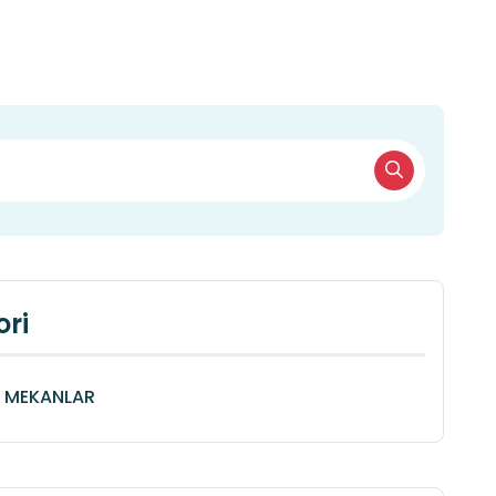
ri
Î MEKANLAR