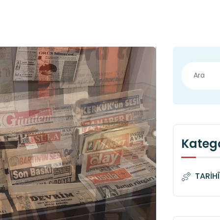
Katego
TARİH