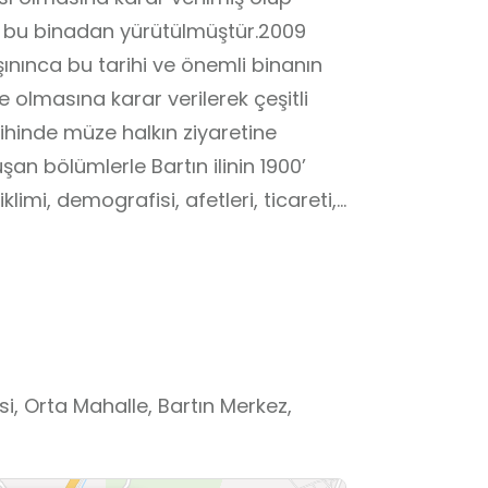
ri bu binadan yürütülmüştür.2009
şınınca bu tarihi ve önemli binanın
 olmasına karar verilerek çeşitli
ihinde müze halkın ziyaretine
şan bölümlerle Bartın ilinin 1900’
limi, demografisi, afetleri, ticareti,
basın tarihi ziyaretçilere görsel
maktadır.
, Orta Mahalle, Bartın Merkez,