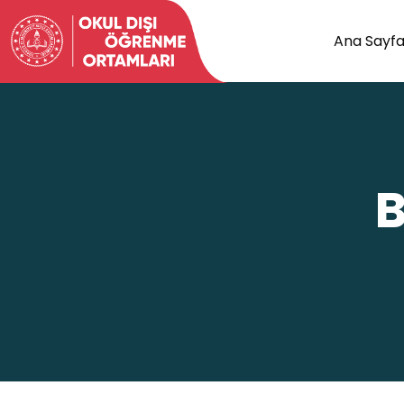
Ana Sayf
B