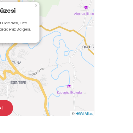
×
üzesi
t Caddesi, Orta
Karadeniz Bölgesi,
Al
©
HGM Atlas