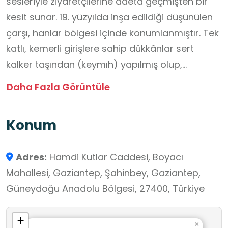
sesleriyle ziyaretçilerine adeta geçmişten bir
kesit sunar. 19. yüzyılda inşa edildiği düşünülen
çarşı, hanlar bölgesi içinde konumlanmıştır. Tek
katlı, kemerli girişlere sahip dükkânlar sert
kalker taşından (keymıh) yapılmış olup,
geleneksel Gaziantep mimarisinin en güzel
Daha Fazla Görüntüle
örneklerini sergiler. Bakırcılar Çarşısı, yalnızca
bakır ustalarının değil; kalaycı, sedefkâr,
Konum
kuyumcu ve daha birçok el sanatçısının da
üretim yaptığı bir merkezdir. Burada dolaşırken
Adres:
Hamdi Kutlar Caddesi, Boyacı
hem ustaların el emeğini izleyebilir, hem de
Mahallesi, Gaziantep, Şahinbey, Gaziantep,
Gaziantep’in zengin kültürel mirasını yansıtan
Güneydoğu Anadolu Bölgesi, 27400, Türkiye
özgün hediyelik eşyalar satın alabilirsiniz. Kültür
Yolu Projesi kapsamında restore edilen ve
+
Tarihi Kentler Birliği’nin “Başarı Ödülü”ne layık
×