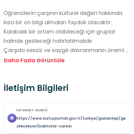
Öğrencilerin çarşının kültürel değeri hakkında 
kısa bir ön bilgi almaları faydalı olacaktır.

Kalabalık bir ortam olabileceği için gruplar 
halinde gezileceği hatırlatılmalıdır.

Çarşıda sessiz ve saygılı davranmanın önemi 
vurgulanmalıdır.

Daha Fazla Görüntüle
Dükkanlarda çalışan ustaların işlerini yaparken 
dikkatli izlenmesi, izinsiz fotoğraf çekilmemesi 
İletişim Bilgileri
ve üretim alanlarına dokunulmaması gerektiği 
belirtilmelidir.

Öğrenciler gezi sırasında not alabilir, 
İNTERNET ADRESI
gözlemlerini daha sonra sınıfta paylaşabilirler.

https://www.kulturportali.gov.tr/turkiye/gaziantep/ge
Geleneksel el sanatlarına saygı göstermek, 
zilecekyer/bakircilar-carsisi
ustaların sorularını nazikçe yanıtlamalarını 