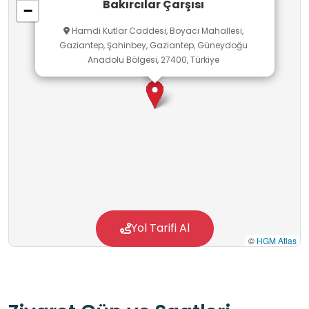
Bakırcılar Çarşısı
−
görülen çarşı, geleneksel el sanatlarının
Hamdi Kutlar Caddesi, Boyacı Mahallesi,
yaşatıldığı ve gelecek nesillere aktarıldığı bir
Gaziantep, Şahinbey, Gaziantep, Güneydoğu
kültür hazinesi niteliğindedir.
Anadolu Bölgesi, 27400, Türkiye
Yol Tarifi Al
©
HGM Atlas