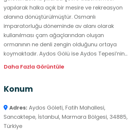
yapılarak halka açık bir mesire ve rekreasyon
alanına dönüştürülmüştür. Osmanlı
imparatorluğu döneminde av alanı olarak
kullanılması çam ağaçlarından oluşan
ormanının ne denli zengin olduğunu ortaya
koymaktadır. Aydos Gölü ise Aydos Tepesi’nin
tam zıttı istikamette bulunmaktadır. 4 farklı giriş
Daha Fazla Görüntüle
bölümü bulunan 6620 dönümlük mesire
yerindeki gölet, çevresindeki ekolojik bütünlük
Konum
ile küçük bir Uzun Göl manzarası
oluşturmaktadır. Çam ormanlarıyla çevrili gölet,
Adres:
Aydos Göleti, Fatih Mahallesi,
özellikle hafta sonları doğa yürüyüşü, piknik ve
Sancaktepe, İstanbul, Marmara Bölgesi, 34885,
fotoğrafçılık için tercih edilebilir. Bölgede ördek,
Türkiye
kaz, çeşitli su kuşları ve orman canlıları