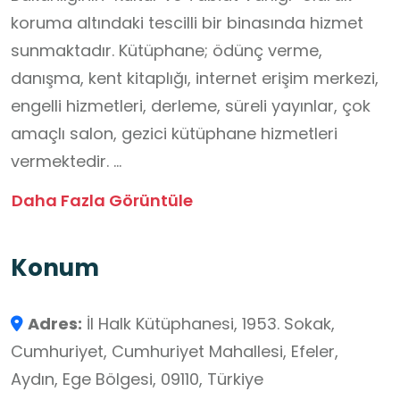
koruma altındaki tescilli bir binasında hizmet
sunmaktadır. Kütüphane; ödünç verme,
danışma, kent kitaplığı, internet erişim merkezi,
engelli hizmetleri, derleme, süreli yayınlar, çok
amaçlı salon, gezici kütüphane hizmetleri
vermektedir.
Halk kütüphanesinin kuruluş süreci Ulu Önder
Daha Fazla Görüntüle
ATATÜRK’ün 3 Şubat 1931’de Aydın’a geldiğinde
Türk Ocağı'nın çalışmaları ve buradaki
Konum
kahvehanenin halkevi kütüphanesi olarak
düzenlenmesiyle başlamıştır. 1949 yılında Millî
Adres:
İl Halk Kütüphanesi, 1953. Sokak,
Eğitim Bakanlığına bağlı bir kütüphane açılması
Cumhuriyet, Cumhuriyet Mahallesi, Efeler,
istekleri üzerine 7 Eylül 1950 de farklı bir binada
Aydın, Ege Bölgesi, 09110, Türkiye
ilk halk kütüphanesi zamanın Valisi Dündar