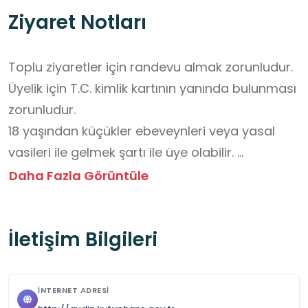
Ziyaret Notları
Toplu ziyaretler için randevu almak zorunludur.

Üyelik için T.C. kimlik kartının yanında bulunması 
zorunludur. 

18 yaşından küçükler ebeveynleri veya yasal 
vasileri ile gelmek şartı ile üye olabilir. 

Üyelik kaydı ve yenileme işlemlerinde şahsi 
Daha Fazla Görüntüle
telefonunuzun yanınızda bulunması zorunludur.

Ziyaret sırasında kütüphane kurallarına 
İletişim Bilgileri
uyulmalıdır.
İNTERNET ADRESI