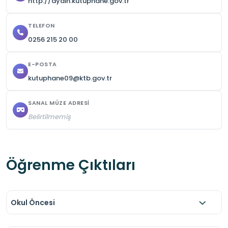
http://aydin.kutuphane.gov.tr
TELEFON
0256 215 20 00
E-POSTA
kutuphane09@ktb.gov.tr
SANAL MÜZE ADRESI
Belirtilmemiş
Öğrenme Çıktıları
Okul Öncesi