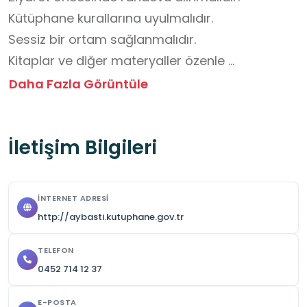
Kütüphane kurallarına uyulmalıdır.

Sessiz bir ortam sağlanmalıdır.

Kitaplar ve diğer materyaller özenle 
kullanılmalıdır.

Daha Fazla Görüntüle
Ortak kullanım alanları temiz tutulmalıdır.

Görevli ve öğretmenlerin uyarıları dikkate 
İletişim Bilgileri
alınmalıdır.

Çantada su ve küçük atıştırmalıklar 
bulundurulabilir.
İNTERNET ADRESI
http://aybasti.kutuphane.gov.tr
TELEFON
0452 714 12 37
E-POSTA