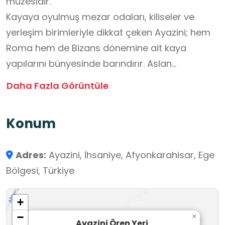
müzesidir.
Kayaya oyulmuş mezar odaları, kiliseler ve
yerleşim birimleriyle dikkat çeken Ayazini; hem
Roma hem de Bizans dönemine ait kaya
yapılarını bünyesinde barındırır. Aslan
kabartmalı mezar odaları ve sütunlu mimarili
Daha Fazla Görüntüle
mezarlar bu yapılar arasındadır. Özellikle kaya
içine oyulmuş kilise, apsis ve kubbeli dış
Konum
cephesiyle dikkat çeker; etrafındaki kaya
odalarla birlikte 1000’li yıllarda inşa edilmiş bir
Adres:
Ayazini, İhsaniye, Afyonkarahisar, Ege
manastır kompleksidir.
Bölgesi, Türkiye
Ayazini Kaya Evleri, Erken Bizans döneminde tüf
kayalara oyulmuş; tek odalı, bitişik ya da
+
bağımsız konumda çeşitli yerleşim biçimlerine
−
×
sahiptir. Basamaklar veya içten tüneller
Ayazini Ören Yeri