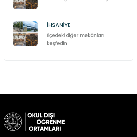
İHSANİYE
İlçedeki diğer mekânları
keşfedin