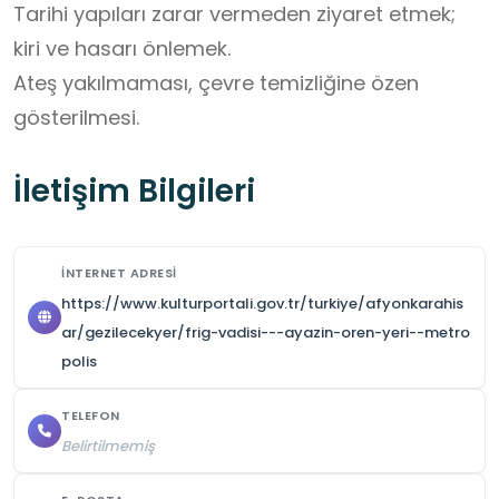
Tarihi yapıları zarar vermeden ziyaret etmek; 
kiri ve hasarı önlemek.

Ateş yakılmaması, çevre temizliğine özen 
gösterilmesi.
İletişim Bilgileri
İNTERNET ADRESI
https://www.kulturportali.gov.tr/turkiye/afyonkarahis
ar/gezilecekyer/frig-vadisi---ayazin-oren-yeri--metro
polis
TELEFON
Belirtilmemiş