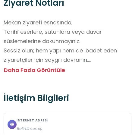
Ziyaret Notları
Mekan ziyareti esnasında;

Tarihî eserlere, sütunlara veya duvar 
süslemelerine dokunmayınız.

Sessiz olun; hem yapı hem de ibadet eden 
ziyaretçiler için saygılı davranın.

Fotoğraf çekmeden önce öğretmeninizin veya 
Daha Fazla Görüntüle
görevlilerin iznini alınız.

Grup düzenini bozmayın; rehberi dikkatle 
İletişim Bilgileri
dinleyin.

Alanı temiz tutun, çöplerinizi doğaya 
bırakmayın.

İNTERNET ADRESI
Mescit bölümünde uygun davranış kurallarına 
Belirtilmemiş
uyunuz.