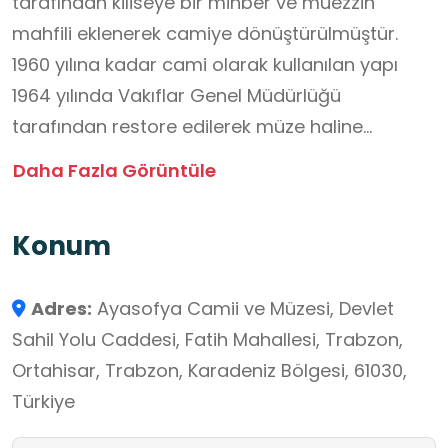
tarafından kiliseye bir minber ve müezzin
mahfili eklenerek camiye dönüştürülmüştür.
1960 yılına kadar cami olarak kullanılan yapı
1964 yılında Vakıflar Genel Müdürlüğü
tarafından restore edilerek müze haline
getirilmiştir. 2013 yılında yeniden Müslümanların
Daha Fazla Görüntüle
ibadetine açılmıştır. Tarih, mimari, sanat, inanç
ve kültürün iç içe geçtiği eşsiz bir okul dışı
Konum
öğrenme ortamı sunan mekan, öğrencilerin
tarihî bilinç kazanmalarını, farklı medeniyetlerin
Adres:
Ayasofya Camii ve Müzesi, Devlet
izlerini tanımalarını ve değerlerimizle kültürel
Sahil Yolu Caddesi, Fatih Mahallesi, Trabzon,
miras arasındaki bağı fark etmeleri açısından
Ortahisar, Trabzon, Karadeniz Bölgesi, 61030,
çok önemli bir yere sahiptir.
Türkiye