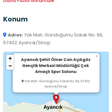
Daha Fazla Görüntüle
deneyimi kazanma fırsatı sunmaktadır.
Konum
Adres:
Yalı Mah. Gündoğumu Sokak No: 66,
57402 Ayancık/Sinop
×
+
Ayancık Şehit Ömer Can Açıkgöz
Gençlik Merkezi Müdürlüğü Çok
−
Amaçlı Spor Salonu
Yalı Mah. Gündoğumu Sokak No: 66, 57402
Ayancık/Sinop