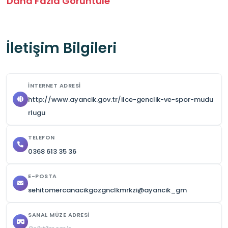
Daha Fazla Görüntüle
gerekmektedir.

Güvenlik amacıyla tesis genelinde 24 saat 
İletişim Bilgileri
kamera kaydı yapılmaktadır.
İNTERNET ADRESI
http://www.ayancik.gov.tr/ilce-genclik-ve-spor-mudu
rlugu
TELEFON
0368 613 35 36
E-POSTA
sehitomercanacikgozgnclkmrkzi@ayancik_gm
SANAL MÜZE ADRESI