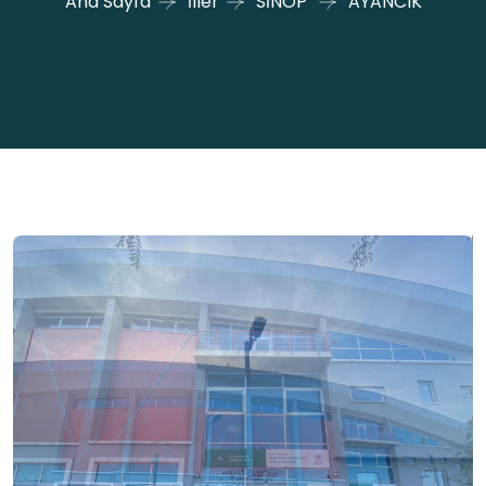
Ana Sayfa
İller
SİNOP
AYANCIK