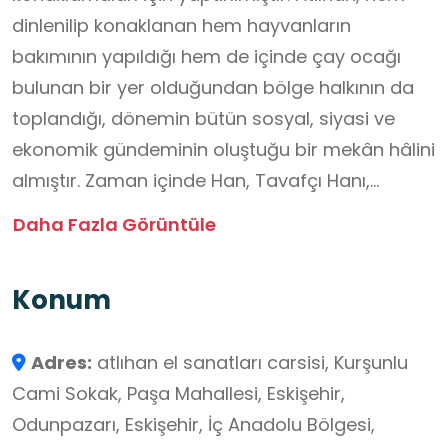
dinlenilip konaklanan hem hayvanların
bakımının yapıldığı hem de içinde çay ocağı
bulunan bir yer olduğundan bölge halkının da
toplandığı, dönemin bütün sosyal, siyasi ve
ekonomik gündeminin oluştuğu bir mekân hâlini
almıştır. Zaman içinde Han, Tavafçı Hanı,
Odunpazarı Hanı gibi isimlerle anılmıştır. 20.
Daha Fazla Görüntüle
yüzyılın özellikle ikinci yarısından sonra eski
işlevini yitirerek harabeye dönüşmüştür.
Konum
Odunpazarı Belediyesi tarafından Odunpazarı
Evleri Yaşatma Projesi kapsamında 2006
Adres:
atlıhan el sanatları carsisi, Kurşunlu
yılında, orijinal mimarisi göz önünde
Cami Sokak, Paşa Mahallesi, Eskişehir,
bulundurularak Atlıhan adıyla yeniden inşa
Odunpazarı, Eskişehir, İç Anadolu Bölgesi,
edilmiştir.