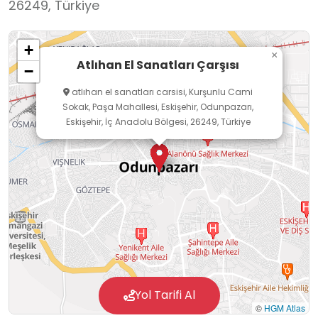
26249, Türkiye
Atlıhan El Sanatları Çarşısı, Eskişehir’in çok
önemli bir değeri olan lületaşının tüm dünyada
+
etkin tanıtımı ve pazarlanması, ayrıca
×
Atlıhan El Sanatları Çarşısı
−
geleneksel sanatlarımıza emek ve hayat veren
atlıhan el sanatları carsisi, Kurşunlu Cami
lületaşı ustalarımızın himaye ve teşvik edilmesi
Sokak, Paşa Mahallesi, Eskişehir, Odunpazarı,
için 2005 yılında, Odunpazarı Belediyesi
Eskişehir, İç Anadolu Bölgesi, 26249, Türkiye
tarafından hizmete açılmıştır. Bünyesinde yer
alan 25 adet atölyesi ile el sanatlarımızın
üretim, teşhir ve satışının yapıldığı Atlıhan El
Sanatları Çarşısı, Türkiye’de lületaşını tanımak
ve ürünlerini görmek isteyen vatandaşlarımızın
ilk durağı haline gelmiştir.
Yol Tarifi Al
©
HGM Atlas