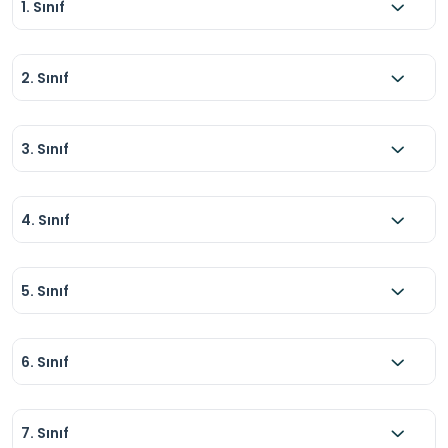
-Işık, pano ve vitrin düzeni gibi unsurlara dikkat 
1. Sınıf
ederek eserleri öğrencilerin görebileceği şekilde 
yönlendirmek fayda sağlar.

2. Sınıf
-Acil durum planı (toplanma noktası, çıkış 
rotaları) önceden belirlenmeli; kalabalık 
3. Sınıf
ziyaretlerde bu tür hazırlıklar önem kazanır.
4. Sınıf
5. Sınıf
6. Sınıf
7. Sınıf