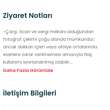
Ziyaret Notları
-Çarşı, ticari ve sergi mekanı olduğundan 
fotoğraf çekimi çoğu alanda mümkündür; 
ancak dükkan içleri veya atölye ortalarında 
eserlere zarar verilmemesi amacıyla flaş 
kullanımı sınırlandırılmış olabilir.

-Yiyecek ve içecek getirilmesi dükkanların 
Daha Fazla Görüntüle
dolaşımını zorlaştırabilir ve temizlik açısından 
uygun olmayabilir.

İletişim Bilgileri
-Çantalar büyükse dolaşımı zorlaştırmamak 
için dikkatli taşınmalı.

-Giriş kat + ikinci kattaki dükkanlar arasında 