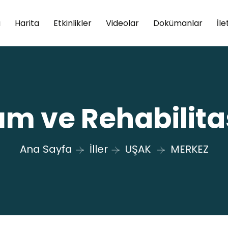
a
Harita
Etkinlikler
Videolar
Dokümanlar
İle
kım ve Rehabilit
Ana Sayfa
İller
UŞAK
MERKEZ