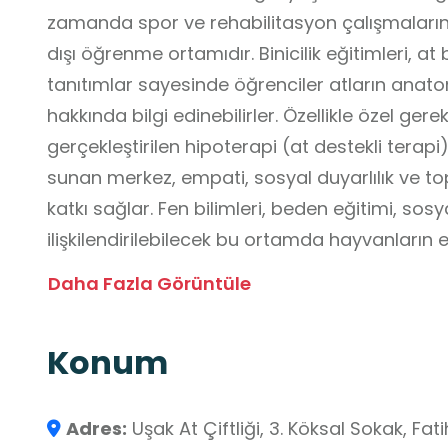
zamanda spor ve rehabilitasyon çalışmalarını
dışı öğrenme ortamıdır. Binicilik eğitimleri, a
tanıtımlar sayesinde öğrenciler atların anato
hakkında bilgi edinebilirler. Özellikle özel gere
gerçekleştirilen hipoterapi (at destekli tera
sunan merkez, empati, sosyal duyarlılık ve to
katkı sağlar. Fen bilimleri, beden eğitimi, sosya
ilişkilendirilebilecek bu ortamda hayvanların 
ve denge kazandırıcı etkisi, hayvanlarla ileti
Daha Fazla Görüntüle
olarak öğrenilebilir. Atlı Spor Bakım ve Rehab
ve hayvanlarla etkileşim içinde gözlem ve de
Konum
sağlayan değerli ve çok yönlü bir eğitim alanı
Adres:
Uşak At Çiftliği, 3. Köksal Sokak, Fat