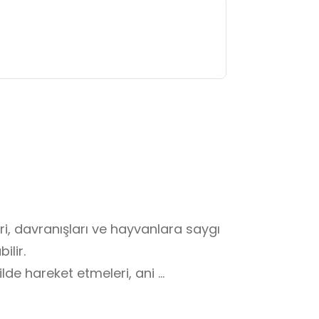
ri, davranışları ve hayvanlara saygı 
lir.

lde hareket etmeleri, ani 
atırlatılabilir.

esiyle yapılması gerektiği 