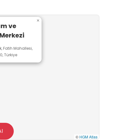
×
ım ve
 Merkezi
k, Fatih Mahallesi,
0, Türkiye
Al
©
HGM Atlas