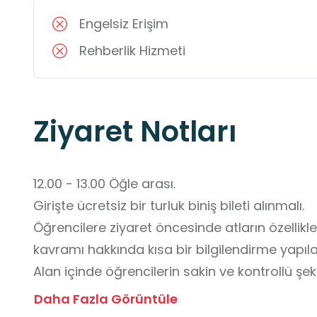
Engelsiz Erişim
Rehberlik Hizmeti
Ziyaret Notları
12.00 - 13.00 Öğle arası.

Girişte ücretsiz bir turluk biniş bileti alınmalı.

Öğrencilere ziyaret öncesinde atların özellikle
kavramı hakkında kısa bir bilgilendirme yapılabi
Alan içinde öğrencilerin sakin ve kontrollü şeki
hareketlerden ve yüksek seslerden kaçınmaları h
Daha Fazla Görüntüle
Atlarla temasın sadece yetkililerin yönlendirm