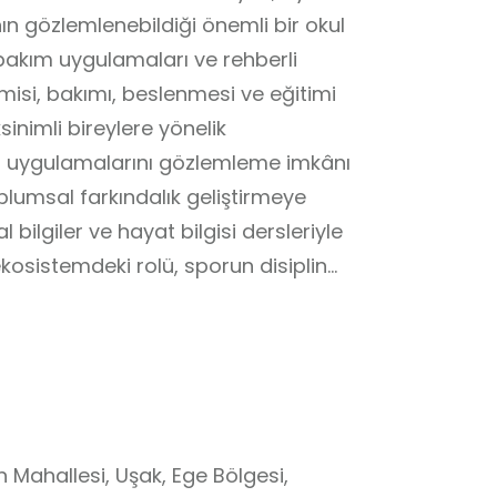
n gözlemlenebildiği önemli bir okul
t bakım uygulamaları ve rehberli
misi, bakımı, beslenmesi ve eğitimi
ksinimli bireylere yönelik
pi) uygulamalarını gözlemleme imkânı
plumsal farkındalık geliştirmeye
l bilgiler ve hayat bilgisi dersleriyle
ekosistemdeki rolü, sporun disiplin
şim ve bakım süreçleri uygulamalı
ilitasyon Merkezi, öğrencilerin doğa
neyim yoluyla öğrenmelerini
dır.
ih Mahallesi, Uşak, Ege Bölgesi,