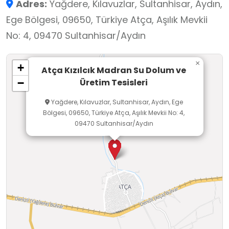
Adres:
Yağdere, Kılavuzlar, Sultanhisar, Aydın,
standartlarına uygun güvence
Ege Bölgesi, 09650, Türkiye Atça, Aşılık Mevkii
belgelerine sahiptir.
No: 4, 09470 Sultanhisar/Aydın
×
+
Atça Kızılcık Madran Su Dolum ve
Üretim Tesisleri
−
Yağdere, Kılavuzlar, Sultanhisar, Aydın, Ege
Bölgesi, 09650, Türkiye Atça, Aşılık Mevkii No: 4,
09470 Sultanhisar/Aydın