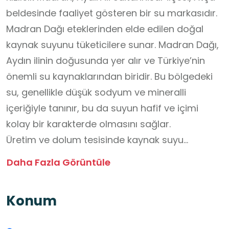
beldesinde faaliyet gösteren bir su markasıdır.
Madran Dağı eteklerinden elde edilen doğal
kaynak suyunu tüketicilere sunar. Madran Dağı,
Aydın ilinin doğusunda yer alır ve Türkiye’nin
önemli su kaynaklarından biridir. Bu bölgedeki
su, genellikle düşük sodyum ve mineralli
içeriğiyle tanınır, bu da suyun hafif ve içimi
kolay bir karakterde olmasını sağlar.
Üretim ve dolum tesisinde kaynak suyu
otomatik makinelerde, el değmeden, sağlıklı ve
Daha Fazla Görüntüle
hijyenik koşullarda, gıda mühendisi takibinde
üretilmektedir. TSE'ye uygun, Sağlık
Konum
Bakanlığından üretim izin belgeli onaylıdır.
Ayrıca ISO 9001 ve ISO 22000 gıda ve dünya