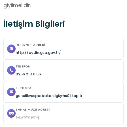
giyilmelidir.
İletişim Bilgileri
İNTERNET ADRESI
http://aydin.gsb.gov.tr/
TELEFON
0256 213 11 66
E-POSTA
genclikvesporbakanligi@hs01.kep.tr
SANAL MÜZE ADRESI
Belirtilmemiş