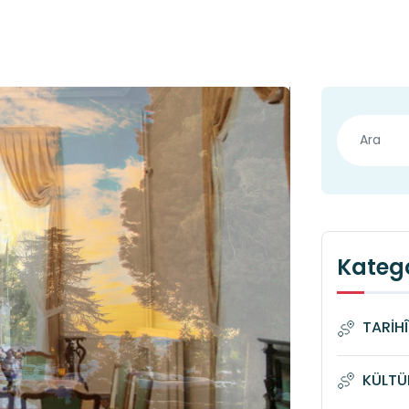
Katego
TARİH
KÜLTÜ