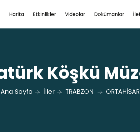
a
Harita
Etkinlikler
Videolar
Dokümanlar
İle
atürk Köşkü Müz
Ana Sayfa
İller
TRABZON
ORTAHİSAR