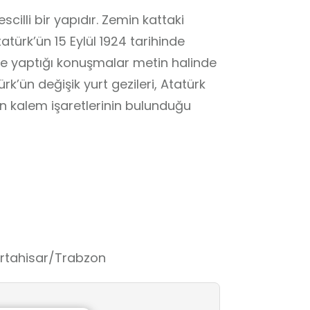
scilli bir yapıdır. Zemin kattaki
türk’ün 15 Eylül 1924 tarihinde
te yaptığı konuşmalar metin halinde
ürk’ün değişik yurt gezileri, Atatürk
un kalem işaretlerinin bulunduğu
tmiştir. Atatürk Eylül 1924 tarihinde
ğuksu’ya gezi amaçlı götürülmüş ve
i kez Kasım 1930 da Trabzon’a tekrar
 kalmıştır. Büyük Önder Haziran
e kendisi için hazırlanan Köşkte iki
Ortahisar/Trabzon
, canından çok sevdiği Türk Ulusuna
yle diyordu: “İnsanın serveti manevi