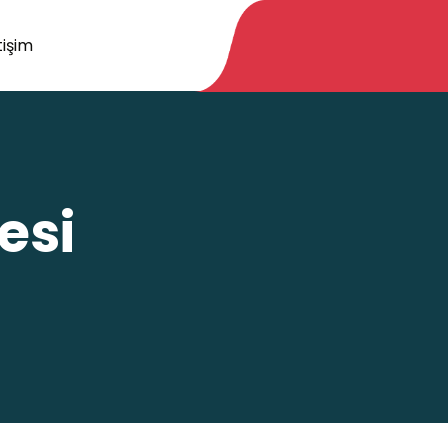
tişim
esi