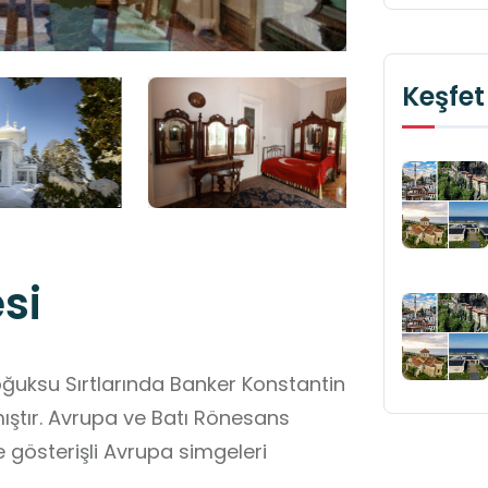
Keşfet
si
oğuksu Sırtlarında Banker Konstantin
mıştır. Avrupa ve Batı Rönesans
e gösterişli Avrupa simgeleri