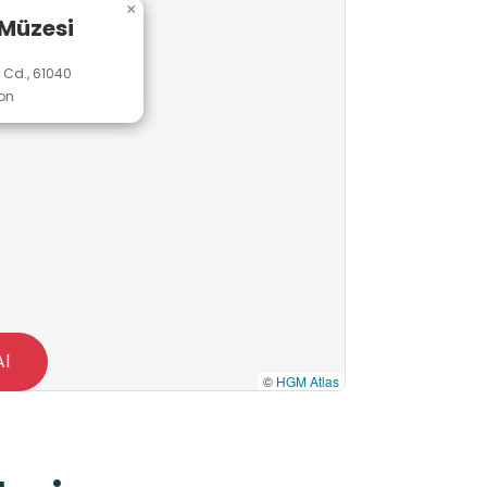
×
 veriyor. Bunları milletime vermekten
 Müzesi
 Cd., 61040
ında müzeye dönüştürülerek hizmete
on
Al
©
HGM Atlas