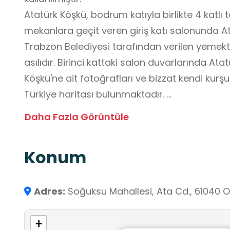
Atatürk Köşkü, bodrum katıyla birlikte 4 katlı te
mekanlara geçit veren giriş katı salonunda Ata
Trabzon Belediyesi tarafından verilen yemek
asılıdır. Birinci kattaki salon duvarlarında Atat
Köşkü'ne ait fotoğrafları ve bizzat kendi kurş
Türkiye haritası bulunmaktadır.
Büyük önder Atatürk Trabzon’u üç kez ziyaret e
Daha Fazla Görüntüle
Trabzon’u ilk kez ziyaret eder, 15 Eylülde So
burada bir müddet dinlenmiştir. Atatürk ikinc
Konum
geldiğinde Köşk’te ağırlanmış ve çok memnun
1937 tarihinde Trabzon’u üçüncü kez ziyaretind
gece kalmıştır.
Adres:
Soğuksu Mahallesi, Ata Cd., 61040 
11 Haziran gecesi Köşk’te bütün mal varlığını
armağan etme kararını almış olan Atatürk, şö
+