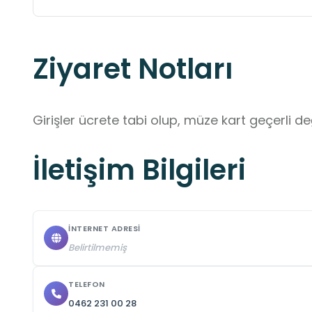
Ziyaret Notları
Girişler ücrete tabi olup, müze kart geçerli değ
İletişim Bilgileri
İNTERNET ADRESI
Belirtilmemiş
TELEFON
0462 231 00 28