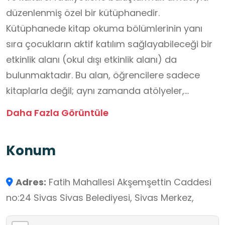
düzenlenmiş özel bir kütüphanedir.
Kütüphanede kitap okuma bölümlerinin yanı
sıra çocukların aktif katılım sağlayabileceği bir
etkinlik alanı (okul dışı etkinlik alanı) da
bulunmaktadır. Bu alan, öğrencilere sadece
kitaplarla değil; aynı zamanda atölyeler,
drama, sunumlar ve yaratıcı etkinliklerle
Daha Fazla Görüntüle
öğrenme fırsatı sunmaktadır. Öğretmenler için
bu kütüphane, ders dışı öğrenme ortamı olarak
Konum
kullanılabilecek değerli bir mekândır. Öğrenciler
burada hem bilgiye ulaşmanın yollarını öğrenir
Adres:
Fatih Mahallesi Akşemşettin Caddesi
hem de sosyal ve kültürel gelişimlerini
no:24 Sivas Sivas Belediyesi, Sivas Merkez,
destekleyen etkinliklere katılırlar.