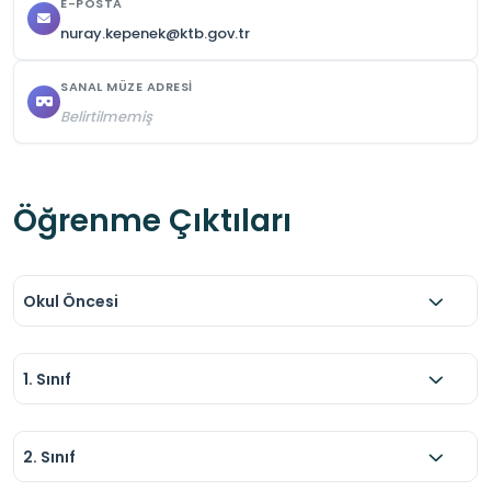
E-POSTA
nuray.kepenek@ktb.gov.tr
SANAL MÜZE ADRESI
Belirtilmemiş
Öğrenme Çıktıları
Okul Öncesi
1. Sınıf
2. Sınıf