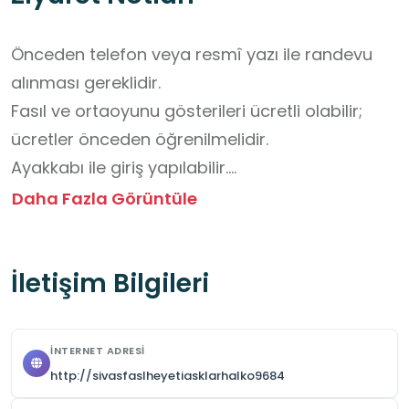
Önceden telefon veya resmî yazı ile randevu 
alınması gereklidir. 

Fasıl ve ortaoyunu gösterileri ücretli olabilir; 
ücretler önceden öğrenilmelidir. 

Ayakkabı ile giriş yapılabilir.

Yiyecek ve içecek getirilmesi yasaktır. 

Daha Fazla Görüntüle
Öğrenciler gösteri sırasında sessiz olmalı ve 
izinsiz sahneye çıkmamalıdır. 

İletişim Bilgileri
Toplu ziyaretlerde en fazla 80 kişi kabul 
edilmektedir. 

Öğrenciler öğretmen gözetiminde bulunmalı ve 
İNTERNET ADRESI
grup hâlinde hareket etmelidir. 

http://sivasfaslheyetiasklarhalko9684
Dernek hafta içi mesai saatlerinde ziyarete 