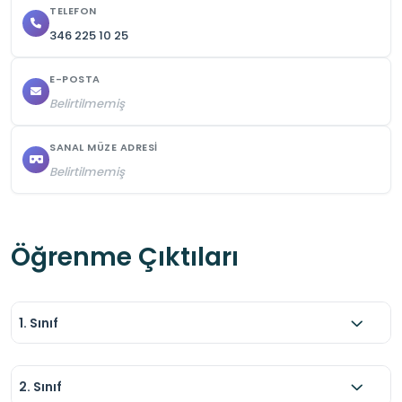
açıktır. 

TELEFON
346 225 10 25
Fasıl ve ortaoyunu gösterileri yalnızca önceden 
randevu alınarak yapılmaktadır.
E-POSTA
Belirtilmemiş
SANAL MÜZE ADRESI
Belirtilmemiş
Öğrenme Çıktıları
1. Sınıf
2. Sınıf