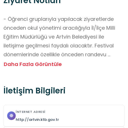
Ziyaret Notları
- Öğrenci gruplarıyla yapılacak ziyaretlerde 
önceden okul yönetimi aracılığıyla İl/İlçe Milli 
Eğitim Müdürlüğü ve Artvin Belediyesi ile 
iletişime geçilmesi faydalı olacaktır. Festival 
dönemlerinde özellikle önceden randevu 
alınması önemlidir.

Daha Fazla Görüntüle
- Yayla ziyareti genel olarak ücretsizdir. Ancak 
festival süresince yapılan etkinlikler için ulaşım 
İletişim Bilgileri
ve bazı organizasyonlarda ücretli uygulamalar 
olabilir (örn. dolmuş, konaklama, özel alan 
girişleri).

İNTERNET ADRESI
-Yaylada kısıtlı sayıda tesis bulunduğundan 
http://artvin.ktb.gov.tr
öğrencilerin temel ihtiyaçlarını karşılayacak su, 