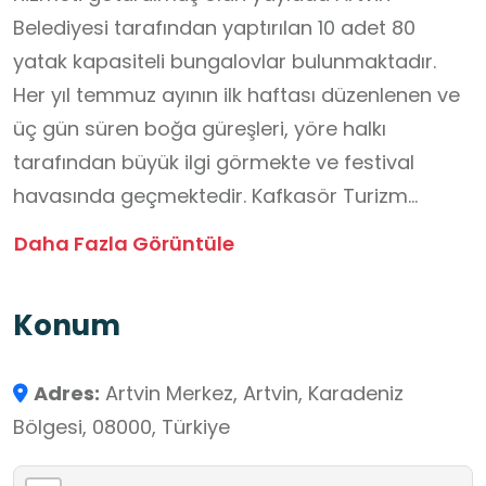
Belediyesi tarafından yaptırılan 10 adet 80
yatak kapasiteli bungalovlar bulunmaktadır.
Her yıl temmuz ayının ilk haftası düzenlenen ve
üç gün süren boğa güreşleri, yöre halkı
tarafından büyük ilgi görmekte ve festival
havasında geçmektedir. Kafkasör Turizm
Merkezi, Bakanlar Kurulunun 1991 tarih ve 1514
Daha Fazla Görüntüle
Sayılı Kararıyla (Resmi Gazete Yayım Tarihi:
20.05.1991 tarih ve 20876) 62.5 hektar arazi
Konum
Turizm Merkezi ilan edilmiştir.
Adres:
Artvin Merkez, Artvin, Karadeniz
Bölgesi, 08000, Türkiye