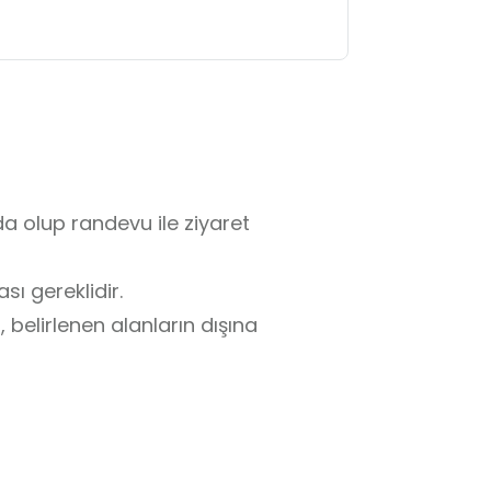
 olup randevu ile ziyaret 
ı gereklidir.

 belirlenen alanların dışına 
a izinli ve kontrollüdür.

lebilir.

lik teknikleri ve enerji üretim 