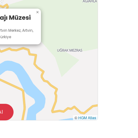
×
ajı Müzesi
tvin Merkez, Artvin,
ürkiye
Al
©
HGM Atlas