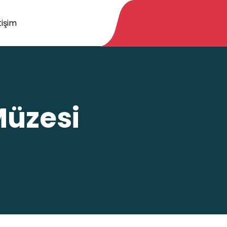
tişim
Müzesi