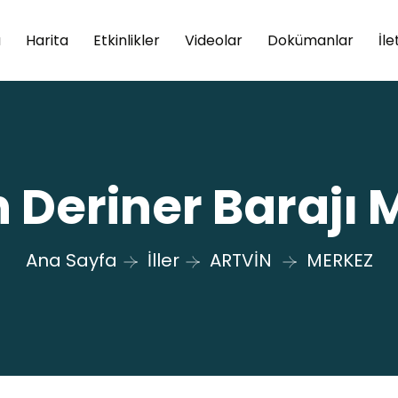
a
Harita
Etkinlikler
Videolar
Dokümanlar
İle
n Deriner Barajı 
Ana Sayfa
İller
ARTVİN
MERKEZ