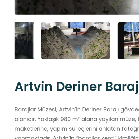
Artvin Deriner Bara
Barajlar Müzesi, Artvin’in Deriner Barajı gövde
alanıdır. Yaklaşık 980 m² alana yayılan müze, b
maketlerine, yapım süreçlerini anlatan fotoğr
yapmaktadır. Artvin’in “barajlar kenti” kimliğin