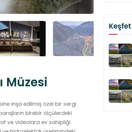
Keşfet
jı Müzesi
sine inşa edilmiş özel bir sergi
arajların birebir ölçülerdeki
af ve videolara ev sahipliği
i ve hidroelektrik üretimindeki