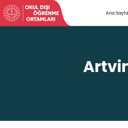
Ana Sayf
Artvi