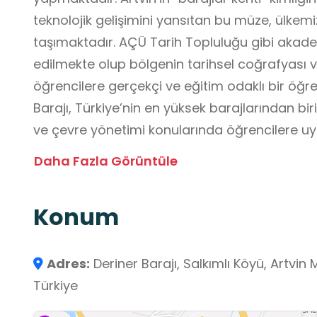
teknolojik gelişimini yansıtan bu müze, ülkemi
taşımaktadır. AÇÜ Tarih Topluluğu gibi akade
edilmekte olup bölgenin tarihsel coğrafyası 
öğrencilere gerçekçi ve eğitim odaklı bir öğ
Barajı, Türkiye’nin en yüksek barajlarından bir
ve çevre yönetimi konularında öğrencilere uy
Barajın yapısı, hidroelektrik enerji üretim süre
Daha Fazla Görüntüle
bölgenin ekosistemi üzerine gözlem yapma i
bilimleri, coğrafya ve çevre eğitiminde değerl
Konum
Adres:
Deriner Barajı, Salkımlı Köyü, Artvin 
Türkiye