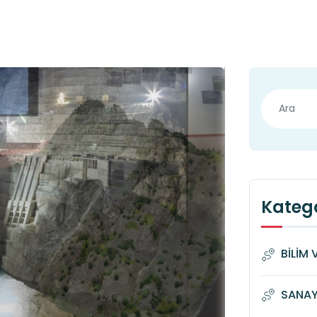
Katego
BİLİM 
SANAYİ