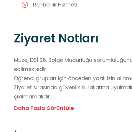
Rehberlik Hizmeti
Ziyaret Notları
Müze, DSİ 26. Bölge Müdürlüğü sorumluluğunda
edilmektedir.

Öğrenci grupları için önceden yazılı izin alınmas
Ziyaret sırasında güvenlik kurallarına uyulmalı,
çıkılmamalıdır.

Baraj çevresinde fotoğraf çekimi bazı noktalard
Daha Fazla Görüntüle
Kalabalık gruplar için rehberlik hizmeti talep edi
Müze, barajın yapım süreci, kullanılan mühendis