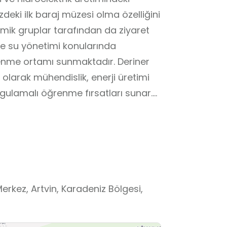
zdeki ilk baraj müzesi olma özelliğini
mik gruplar tarafından da ziyaret
ve su yönetimi konularında
renme ortamı sunmaktadır. Deriner
i olarak mühendislik, enerji üretimi
gulamalı öğrenme fırsatları sunar.
çleri, su kaynaklarının yönetimi ve
mkânı sağlaması nedeniyle fen
i bir okul dışı öğrenme ortamıdır.
Merkez, Artvin, Karadeniz Bölgesi,