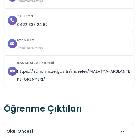
Belirtilmemiş
TELEFON
0422 337 24 82
E-POSTA
Belirtilmemiş
SANAL MÜZE ADRESI
https://sanalmuze.gov.tr/muzeler/MALATYA-ARSLANTE
PE-ORENYERI/
Öğrenme Çıktıları
Okul Öncesi