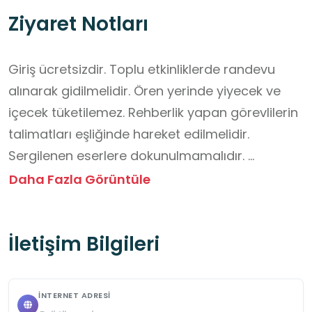
Ziyaret Notları
Giriş ücretsizdir. Toplu etkinliklerde randevu 
alınarak gidilmelidir. Ören yerinde yiyecek ve 
içecek tüketilemez. Rehberlik yapan görevlilerin 
talimatları eşliğinde hareket edilmelidir. 
Sergilenen eserlere dokunulmamalıdır. 
Yaklaşma mesafelerini belirleyen koruma bandı 
Daha Fazla Görüntüle
aşılmamalıdır.  Gezi alanında dikkatli hareket 
edilmelidir.
İletişim Bilgileri
İNTERNET ADRESI