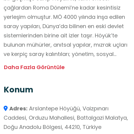
çağlardan Roma Dönemi’ne kadar kesintisiz
yerleşim olmuştur. MÖ 4000 yılında inşa edilen
saray yapıları, Dünya’da bilinen en eski devlet
sistemlerinden birine ait izler taşır. Höyük’te
bulunan mühürler, anıtsal yapılar, mızrak uçları
ve kerpiç saray kalıntıları; yönetim, sosyal
sınıflar ve ilk bürokratik düzen hakkında önemli
Daha Fazla Görüntüle
bilgiler sunar. Arslantepe, aynı zamanda
Dünya’nın en eski kılıçlarının bulunduğu yer
Konum
olarak dikkat çeker. Bu da savaş teknolojisinin
erken dönem evrimini anlamak açısından
Adres:
Arslantepe Höyüğü, Vaizpınarı
büyük öneme sahiptir. Kazılarda ortaya
Caddesi, Orduzu Mahallesi, Battalgazi Malatya,
çıkarılan “Aslanlı Geçit” ve duvar resimleri,
Doğu Anadolu Bölgesi, 44210, Türkiye
dönemin sanat anlayışını ve inanç sistemini