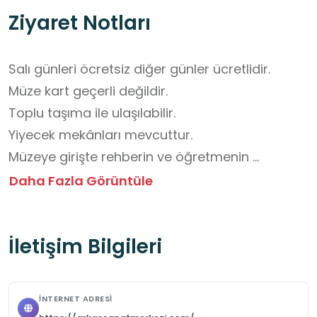
Ziyaret Notları
Salı günleri öcretsiz diğer günler ücretlidir.

Müze kart geçerli değildir.

Toplu taşıma ile ulaşılabilir.

Yiyecek mekânları mevcuttur.

Müzeye girişte rehberin ve öğretmenin 
yönergelerine dikkat etmeliyiz.

Daha Fazla Görüntüle
Sergilenen eşyaları ellememeliyiz.

Müzede koşmamalı ve yüksek sesle 
İletişim Bilgileri
konuşmamalıyız.

Fotoğraf çekimi için müze görevlilerinin izni olup 
olmadığını öğrenmeliyiz.

İNTERNET ADRESI
Müzede yönlendirme levhalarına ve güvenlik 