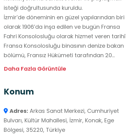
isteği doğrultusunda kuruldu.
İzmir’de döneminin en güzel yapılarından biri
olarak 1906’da inşa edilen ve bugün Fransa
Fahri Konsolosluğu olarak hizmet veren tarihî
Fransa Konsolosluğu binasının denize bakan
bölümü, Fransız Hükümeti tarafından 20
yıllığına, kültür ve sanat amaçlı kullanım için
Daha Fazla Görüntüle
Arkas Holding’e tahsis edildi. Bir yıl süren
restorasyon çalışmalarının ardından bina
Konum
Kasım 2011’de Arkas Sanat Merkezi adıyla açıldı.
Çağdaş donanımlı bir sanat merkezine
Adres:
Arkas Sanat Merkezi, Cumhuriyet
dönüştürülen iki katlı tarihi binada, 10 adet sergi
Bulvarı, Kültür Mahallesi, İzmir, Konak, Ege
odası bulunuyor. Arkas Sanat Merkezi, İzmir’e
Bölgesi, 35220, Türkiye
kazandırılmış tarihi bir bina olmasının yanında