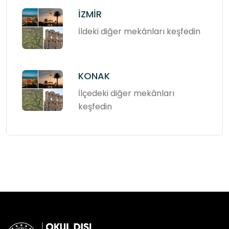
İZMİR
İldeki diğer mekânları keşfedin
KONAK
İlçedeki diğer mekânları
keşfedin