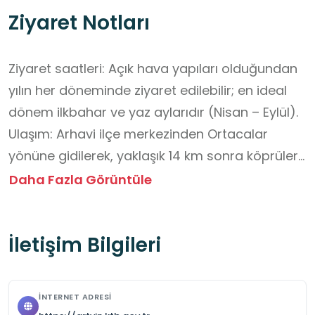
Ziyaret Notları
Ziyaret saatleri: Açık hava yapıları olduğundan 
yılın her döneminde ziyaret edilebilir; en ideal 
dönem ilkbahar ve yaz aylarıdır (Nisan – Eylül).

Ulaşım: Arhavi ilçe merkezinden Ortacalar 
yönüne gidilerek, yaklaşık 14 km sonra köprülere 
ulaşılır. Araçla veya minibüsle ulaşım 
Daha Fazla Görüntüle
mümkündür.

Güvenlik ve konfor: Yürüyüş sırasında rahat ve 
İletişim Bilgileri
kaymaz ayakkabı tercih edilmelidir; özellikle 
yağışlı havalarda taşlar kaygan olabilir.

Çevre koruma: Köprü ve çevresinde piknik 
İNTERNET ADRESI
yapılabilir, ancak çevre temizliğine özen 