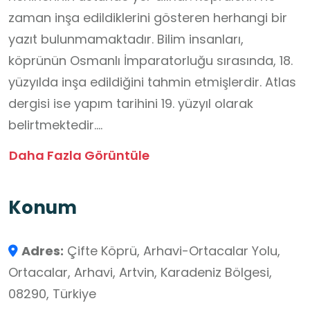
zaman inşa edildiklerini gösteren herhangi bir
yazıt bulunmamaktadır. Bilim insanları,
köprünün Osmanlı İmparatorluğu sırasında, 18.
yüzyılda inşa edildiğini tahmin etmişlerdir. Atlas
dergisi ise yapım tarihini 19. yüzyıl olarak
belirtmektedir.
Köprüler birbirine dik olarak konumlanmışlardır.
Daha Fazla Görüntüle
İki köprünün de uzunluğu 35.5 m ve 2.80
metredir. 2002 yılında yenilenmişlerdir. Mimari
Konum
yapıları ve sınırlı genişlikleri nedeniyle köprüler
sadece yayalar tarafından kullanılıyor. Modern
Adres:
Çifte Köprü, Arhavi-Ortacalar Yolu,
yollar ise köprünün biraz yukarısına inşa
Ortacalar, Arhavi, Artvin, Karadeniz Bölgesi,
edilmiştir.
08290, Türkiye