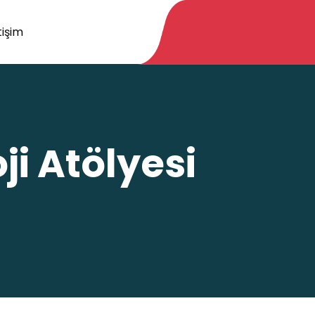
tişim
i Atölyesi