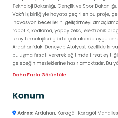
Teknoloji Bakanlığı, Gençlik ve Spor Bakanlığı
Vakfı iş birliğiyle hayata geçirilen bu proje, g
inovasyon becerilerini geliştirmeyi amaçlama
robotik, kodlama, yapay zekâ, elektronik pro
uzay teknolojileri gibi birçok alanda uygulama
Ardahan’daki Deneyap Atölyesi, özellikle kırsa
buluşma fırsatı vererek eğitimde fırsat eşitli
geleceğin mesleklerine hazırlamaktadır. Bu 
de Türkiye’nin Milli Teknoloji Hamlesi vizyon
Daha Fazla Görüntüle
Öğrencilerin bu mekanı görerek bu kıymetli pr
olacaktır.
Konum
Adres:
Ardahan, Karagöl, Karagöl Mahalles