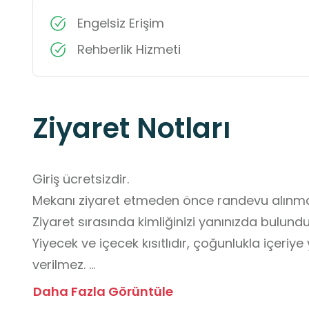
Engelsiz Erişim
Rehberlik Hizmeti
Ziyaret Notları
Giriş ücretsizdir. 

Mekanı ziyaret etmeden önce randevu alınmalı
Ziyaret sırasında kimliğinizi yanınızda bulundu
Yiyecek ve içecek kısıtlıdır, çoğunlukla içeriye 
verilmez. 

Kurallara, güvenlik önlemlerine ve görevlilerin 
Daha Fazla Görüntüle
Öğrenciler, öğretmen rehberliğinde gezmelidir