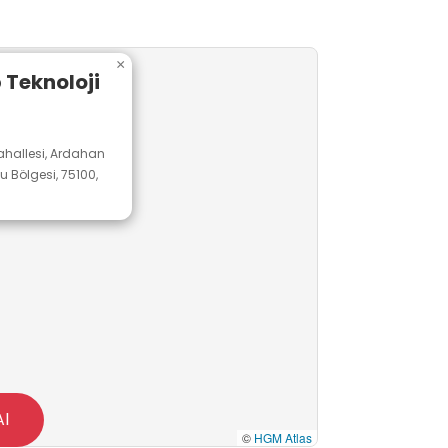
×
Teknoloji
ahallesi, Ardahan
 Bölgesi, 75100,
Al
©
HGM Atlas