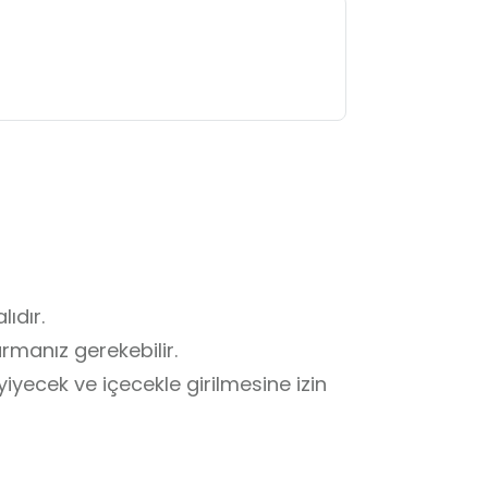
dır. 

rmanız gerekebilir. 

yiyecek ve içecekle girilmesine izin 
uyarılarına uyulmalıdır. 

.
