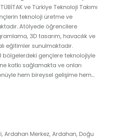
, TÜBİTAK ve Türkiye Teknoloji Takımı
ençlerin teknoloji üretme ve
ktadır. Atölyede öğrencilere
gramlama, 3D tasarım, havacılık ve
lı eğitimler sunulmaktadır.
l bölgelerdeki gençlere teknolojiyle
ğine katkı sağlamakta ve onları
yönüyle hem bireysel gelişime hem
una önemli bir destek sunmaktadır.
ojelerin farkında olması faydalı
i, Ardahan Merkez, Ardahan, Doğu