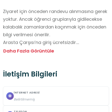
Ziyaret için önceden randevu alınmasına gerek 
yoktur. Ancak öğrenci gruplarıyla gidilecekse 
kalabalık zamanlardan kaçınmak için önceden 
bilgi verilmesi önerilir.

Arasta Çarşısı’na giriş ücretsizdir.

Genellikle sabah 09.00 – akşam 19.00 saatleri 
Daha Fazla Görüntüle
arasında açıktır. Dini bayramlarda ve resmi 
tatillerde çalışma saatleri değişiklik gösterebilir.

İletişim Bilgileri
Çarşı içerisinde ve çevresinde çeşitli kafe ve 
lokantalar bulunur. Ancak öğrenci gruplarının 
yiyecek ve içecek tüketimini çarşı içindeki 
İNTERNET ADRESI
dükkânlarda yapmamaları önerilir.

Belirtilmemiş
Çarşı tarihi bir yapıdır; zemin bazı bölümlerde 
TELEFON