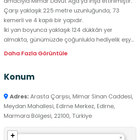
amacıyla Mimar Davut Ağa’ya inşa ettirilmiştir.
Çarşı yaklaşık 225 metre uzunluğunda, 73
kemerli ve 4 kapılı bir yapıdır.
İki yan boyunca yaklaşık 124 dükkân yer
almakta, günümüzde çoğunlukla hediyelik eşya,
baharat, sabun ve yöresel ürünler satan
Daha Fazla Görüntüle
esnafa ev sahipliği yapmaktadır.
Çarşının ortasında bulunan “Dua Kubbesi” adı
Konum
verilen bölümde, her sabah esnaf bir araya
gelerek “hayırlı işler” duası yapar, çarşının
Adres:
Arasta Çarşısı, Mimar Sinan Caddesi,
bereketi için niyet edilir.
Meydan Mahallesi, Edirne Merkez, Edirne,
Edirne Arasta Çarşısı, Selimiye Camii’nin
Marmara Bölgesi, 22100, Türkiye
yanında yer alması ve Osmanlı döneminin
ticaret hayatını yansıtan yapısıyla öğrenciler
+
için önemli bir öğrenme ortamı sunar. Tarihi
×