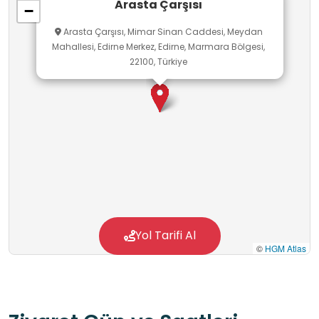
Arasta Çarşısı
−
dokusu sayesinde geçmişin sosyal, ekonomik
Arasta Çarşısı, Mimar Sinan Caddesi, Meydan
ve kültürel hayatına dair canlı örnekler sunar.
Mahallesi, Edirne Merkez, Edirne, Marmara Bölgesi,
Çarşı, Osmanlı esnaf kültürünü ve kent
22100, Türkiye
yaşamını anlamak için gözlem yapılabilecek
değerli bir mekândır. Böylece öğrenciler, hem
mimari hem de toplumsal açıdan tarihsel
sürekliliği görme fırsatı elde ederler.
Yol Tarifi Al
©
HGM Atlas