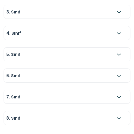
formu” ya da “çalışma kağıdı” ile öğrencilerin 
3. Sınıf
mimari detayları, esnaf kültürünü ve ticari 
yapıyı gözlemlemeleri sağlanabilir.
4. Sınıf
5. Sınıf
6. Sınıf
7. Sınıf
8. Sınıf