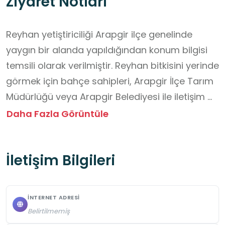
Ziyaret Notları
Reyhan yetiştiriciliği Arapgir ilçe genelinde 
yaygın bir alanda yapıldığından konum bilgisi 
temsili olarak verilmiştir. Reyhan bitkisini yerinde 
görmek için bahçe sahipleri, Arapgir İlçe Tarım 
Müdürlüğü veya Arapgir Belediyesi ile iletişim 
kurulabilir. Ziyaret gündüz vakti uygun zaman 
Daha Fazla Görüntüle
diliminde yapılmalıdır. Ziyaret edilecek alanın 
büyüklüğü ve arazi şartları dikkate alınarak 
İletişim Bilgileri
velilerin de gezide öğrencilere eşlik etmesi 
azami ölçüde sağlanmalıdır. Arazi şartlarına 
uygun kıyafet ve ayakkabılar tecih edilmelidir. 
İNTERNET ADRESI
Öğrenciler, tarım alanında nasıl hareket 
Belirtilmemiş
edeceği, izinsiz olarak bitkilere dokunmamaları 