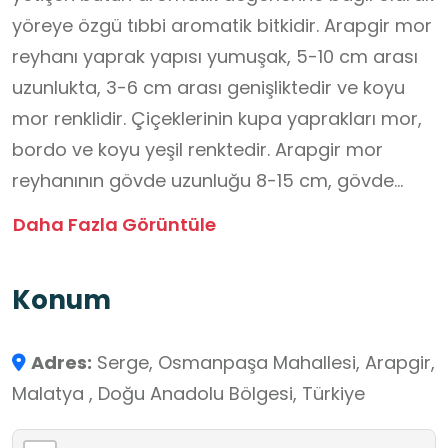
yöreye özgü tıbbi aromatik bitkidir. Arapgir mor
reyhanı yaprak yapısı yumuşak, 5-10 cm arası
uzunlukta, 3-6 cm arası genişliktedir ve koyu
mor renklidir. Çiçeklerinin kupa yaprakları mor,
bordo ve koyu yeşil renktedir. Arapgir mor
reyhanının gövde uzunluğu 8-15 cm, gövde
çapları ise 1-1,5 cm civarındadır. Gövde renkleri
Daha Fazla Görüntüle
genellikle açık ve koyu kahverengi, kısmen de
koyu renk tonlarındadır. Arapgir mor reyhanı
Konum
yöreye özgü bir genotip olup tamamı mor
renklidir. Arapgir mor reyhanına ait tohumların
Adres:
Serge, Osmanpaşa Mahallesi, Arapgir,
başka bölgelerde yapılan yetiştiricilik
Malatya , Doğu Anadolu Bölgesi, Türkiye
uygulamalarında bitkinin mor rengini kaybettiği,
aromasının azaldığı gözlemlenmiştir. Arapgir