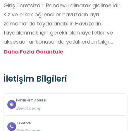
Giriş ücretsizdir. Randevu alınarak gidilmelidir. 
Kız ve erkek öğrenciler havuzdan ayrı 
zamanlarda faydalanabilir. Havuzdan 
faydalanmak için gerekli olan kıyafetler ve 
aksesuarlar konusunda yetkililerden bilgi 
alınmalı ve hazırlıklı gidilmelidir. 

Daha Fazla Görüntüle
Havuz kenarında yiyecek ve içecek 
tüketilmemelidir. Dersler ve etkinlikler sırasında 
İletişim Bilgileri
antrenör talimatlarına eksiksiz uyulmalıdır.

Öğrenciler grup halinde ve öğretmen 
gözetiminde hareket etmelidir. Eşyalar ve tesis 
İNTERNET ADRESI
ekipmanları izinsiz kullanılmamalıdır. 

Belirtilmemiş
Yüzme alanına sadece uygun mayo, bone ve 
terlik ile girilmelidir. Sınıfça yapılan ziyaretlerde 
TELEFON
Belirtilmemiş