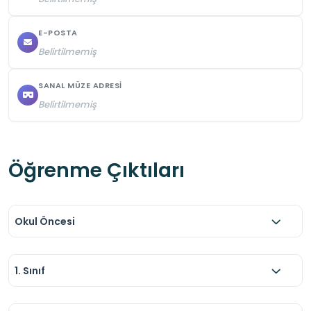
öğrenci velileri de refakat etmelidir.
E-POSTA
Belirtilmemiş
SANAL MÜZE ADRESI
Belirtilmemiş
Öğrenme Çıktıları
Okul Öncesi
1. Sınıf