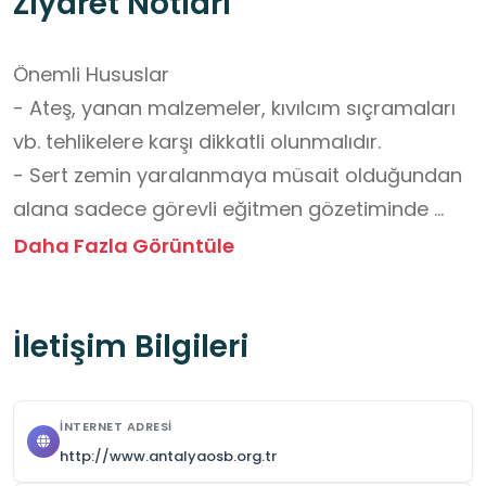
Ziyaret Notları
Önemli Hususlar

- Ateş, yanan malzemeler, kıvılcım sıçramaları 
vb. tehlikelere karşı dikkatli olunmalıdır.

- Sert zemin yaralanmaya müsait olduğundan 
alana sadece görevli eğitmen gözetiminde 
girilmelidir.

Daha Fazla Görüntüle
- Düşme ve yaralanma riskine karşı dikkatli 
olunmalıdır.

İletişim Bilgileri
- Yetkili personelin bilgisi olmadan hareket 
edilmemeli, yönlendirmelerine harfiyen 
uyulmalıdır.

İNTERNET ADRESI
- En fazla 30 kişilik grupların ziyaretine 
http://www.antalyaosb.org.tr
uygundur.
