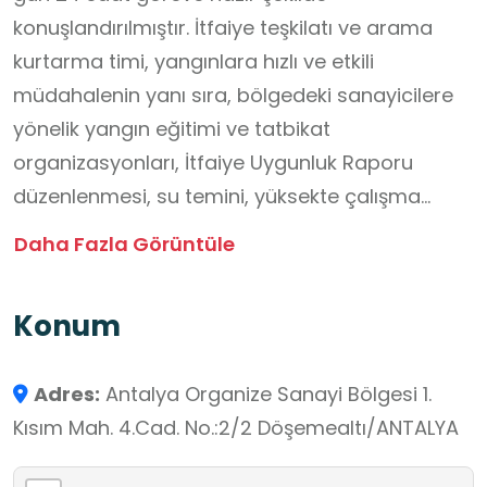
konuşlandırılmıştır. İtfaiye teşkilatı ve arama
kurtarma timi, yangınlara hızlı ve etkili
müdahalenin yanı sıra, bölgedeki sanayicilere
yönelik yangın eğitimi ve tatbikat
organizasyonları, İtfaiye Uygunluk Raporu
düzenlenmesi, su temini, yüksekte çalışma
güvenliği vb. alanlarda da hizmet sunmaktadır.
Daha Fazla Görüntüle
Görev dışı zamanlarda sosyal sorumluluk
projelerine aktif olarak katılan ekipler, periyodik
Konum
olarak gerçekleştirdikleri tatbikatlarla da
operasyonel yetkinliklerini ve hazırlık seviyelerini
Adres:
Antalya Organize Sanayi Bölgesi 1.
en üst düzeyde tutmaktadır.
Kısım Mah. 4.Cad. No.:2/2 Döşemealtı/ANTALYA