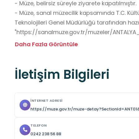
- Müze, belirsiz süreyle ziyarete kapatılmıştır.

- Müze, sanal müzecilik kapsamında T.C. Kültür
Teknolojileri Genel Müdürlüğü tarafından hazı
"https://sanalmuze.gov.tr/muzeler/ANTALYA_
edilebilmektedir.

Daha Fazla Görüntüle
Okul Dışı Öğrenme Ortamları Yönünden Kazan
İletişim Bilgileri
- Tarihsel ve Kültürel Bilinç Edinme

Likya, Pamfilya ve Pisidya gibi antik uygarlık
sayesinde öğrenciler, yaşadıkları coğrafyanın
fırsatı bulurlar. Antik çağlardan Osmanlı Dön
İNTERNET ADRESI
öğrencilerin tarihî süreçleri somut örneklerle
https://muze.gov.tr/muze-detay?SectionId=ANT01
onlarda tarihsel bilinç geliştirir.

TELEFON
- Sanat ve Arkeolojiye İlgi Duyma

0242 238 56 88
Tanrı ve imparator heykelleri, mozaikler, ikona