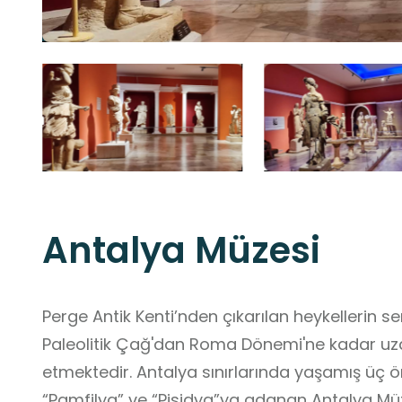
Antalya Müzesi
Perge Antik Kenti’nden çıkarılan heykellerin se
Paleolitik Çağ'dan Roma Dönemi'ne kadar uz
etmektedir. Antalya sınırlarında yaşamış üç ön
“Pamfilya” ve “Pisidya”ya adanan Antalya Müze