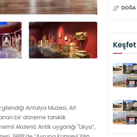
DOĞA 
Keşfet
rgilendiği Antalya Müzesi, Alt
anan bir döneme tanıklık
emli Akdeniz Antik uygarlığı "Likya”,
si, 1988’de “Avrupa Konseyi Yılın