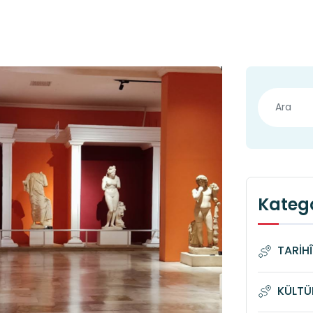
Katego
TARİH
KÜLTÜ