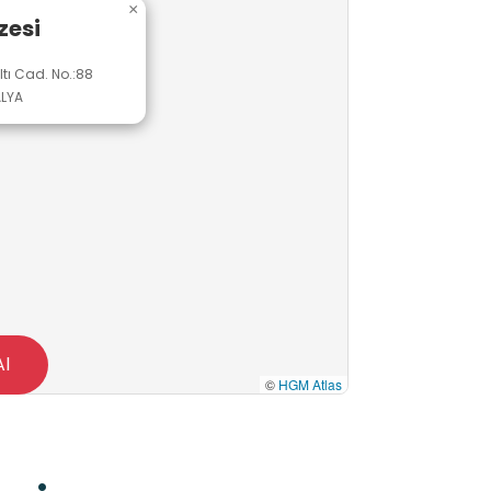
×
zesi
tı Cad. No.:88
LYA
Al
©
HGM Atlas