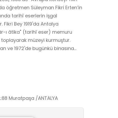
da öğretmen Süleyman Fikri Erten’in
da tarihî eserlerin işgal
. Fikri Bey 1919'da Antalya
âr-ı âtika" (tarihî eser) memuru
ri toplayarak müzeyi kurmuştur.
ulan ve 1972'de bugünkü binasına
lana yayılmaktadır. 14 sergi salonu,
sıra bahçesiyle de dikkat
hi ve prehistorya koleksiyonu, tanrı
serler, sikkeler, mozaik ve ikonalar
 kazısı ve ören yeri çevre
yürütülmektedir. Koleksiyonunun
o.:88 Muratpaşa /ANTALYA
zenin etnografik eserleri de
eksiyonunun önemli bir bölümüyse