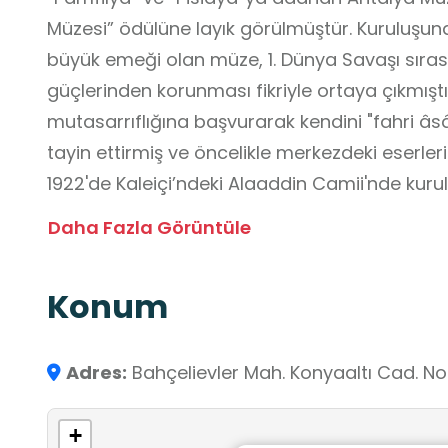
Müzesi” ödülüne layık görülmüştür. Kuruluşun
büyük emeği olan müze, 1. Dünya Savaşı sırasın
güçlerinden korunması fikriyle ortaya çıkmıştır
mutasarrıflığına başvurarak kendini "fahri âs
tayin ettirmiş ve öncelikle merkezdeki eserle
1922'de Kaleiçi’ndeki Alaaddin Camii'nde kur
taşınan Antalya Müzesi, tam 30 bin m²lik bir a
Daha Fazla Görüntüle
çocuk bölümü ve açık hava galerilerinin yanı 
çekmektedir. Sergilenenler arasında doğa tari
Konum
ve imparator heykelleri, mezar kültlerine ait e
bulunmaktadır. Bölgedeki çok sayıda kurtarma
düzenlemeleri de Antalya Müzesi tarafından 
Adres:
Bahçelievler Mah. Konyaaltı Cad. N
büyük bölümü çevre kazılardan elde edilen mü
bölgeden toplanmıştır. Geniş etnografya kol
+