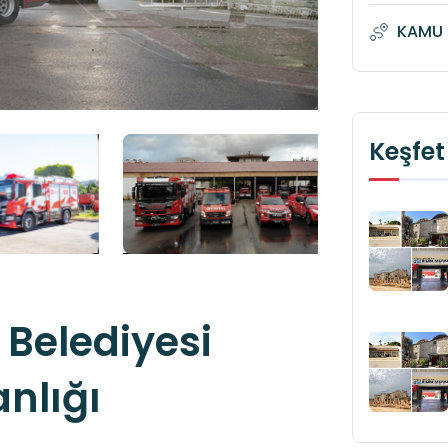
KAMU 
Keşfet
 Belediyesi
anlığı