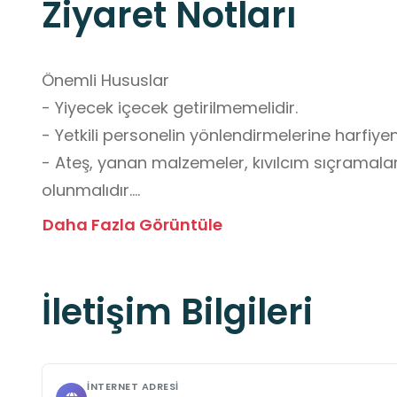
Ziyaret Notları
Önemli Hususlar

- Yiyecek içecek getirilmemelidir.

- Yetkili personelin yönlendirmelerine harfiyen 
- Ateş, yanan malzemeler, kıvılcım sıçramaları v
olunmalıdır.

- Sert zemin yaralanmaya müsait olduğundan
Daha Fazla Görüntüle
gözetiminde girilmelidir.

- İdari binanın rampası vardır ancak istasyon k
İletişim Bilgileri
ziyaretine uygun değildir.

- Grup ziyaretlerinden önce iletişime geçilerek
Okul Dışı Öğrenme Ortamları Yönünden Kazan
İNTERNET ADRESI