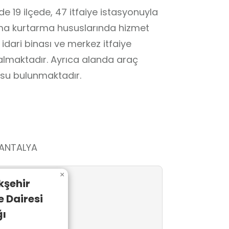
de 19 ilçede, 47 itfaiye istasyonuyla
rama kurtarma hususlarında hizmet
idari binası ve merkez itfaiye
 almaktadır. Ayrıca alanda araç
osu bulunmaktadır.
/ANTALYA
×
kşehir
e Dairesi
ğı