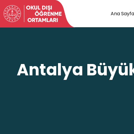
Ana Sayf
Antalya Büyükş