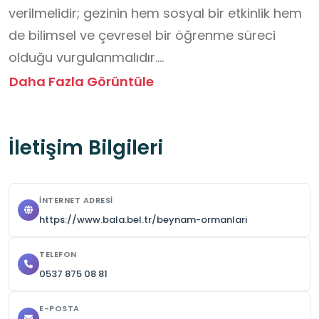
verilmelidir; gezinin hem sosyal bir etkinlik hem 
de bilimsel ve çevresel bir öğrenme süreci 
olduğu vurgulanmalıdır.

Öğrenciler alan içerisinde düzeni bozacak 
Daha Fazla Görüntüle
davranışlardan kaçınmalı, görevli personelin 
yönlendirmelerine uymalı ve çevreye zarar 
İletişim Bilgileri
verecek tutum ve davranışlardan kesinlikle 
kaçınmalıdır.

Ziyaret öncesinde gerekli resmî izinler alınmalı, 
İNTERNET ADRESI
veliler bilgilendirilmeli ve ulaşım güvenli şekilde 
https://www.bala.bel.tr/beynam-ormanlari
planlanmalıdır.

Rahat kıyafetler tercih edilmelidir.

TELEFON
0537 875 08 81
Ziyaret sırasında su ve yiyecek bulundurulması 
önerilmektedir.
E-POSTA