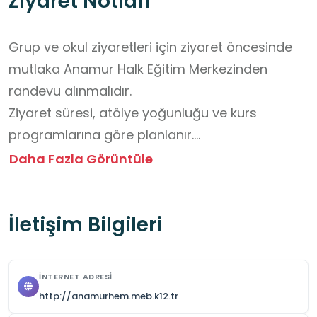
Ziyaret Notları
Grup ve okul ziyaretleri için ziyaret öncesinde 
mutlaka Anamur Halk Eğitim Merkezinden 
randevu alınmalıdır.

Ziyaret süresi, atölye yoğunluğu ve kurs 
programlarına göre planlanır.

Bazı atölyeler kurs programlarına bağlı olarak 
Daha Fazla Görüntüle
akşam saatlerine kadar açık olabilir; bu durum 
randevu sırasında teyit edilmelidir.

İletişim Bilgileri
Atölye ve uygulama alanlarında güvenlik için 
kapalı ve rahat ayakkabı tercih edilmelidir.

Sanat, seramik, ahşap, el sanatları gibi 
İNTERNET ADRESI
atölyelerde kıyafetlerin kirlenme ihtimaline karşı 
http://anamurhem.meb.k12.tr
rahat, hareketi kolaylaştıran giysiler önerilir.
