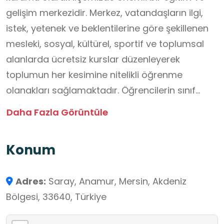
gelişim merkezidir. Merkez, vatandaşların ilgi,
istek, yetenek ve beklentilerine göre şekillenen
mesleki, sosyal, kültürel, sportif ve toplumsal
alanlarda ücretsiz kurslar düzenleyerek
toplumun her kesimine nitelikli öğrenme
olanakları sağlamaktadır. Öğrencilerin sınıf
ortamı dışında yeni beceriler keşfetmelerine,
Daha Fazla Görüntüle
uygulamalı deneyimler kazanmalarına ve
sosyal yaşamla etkileşim içinde öğrenmelerine
Konum
imkân tanır. Merkezde yer alan mesleki
atölyeler, sanat ve kültür kursları, spor
Adres:
Saray, Anamur, Mersin, Akdeniz
etkinlikleri, yaşam becerileri eğitimleri ve
Bölgesi, 33640, Türkiye
teknoloji odaklı çalışmalar öğrencilerin
üretkenliğini artırmakta, kendilerini farklı