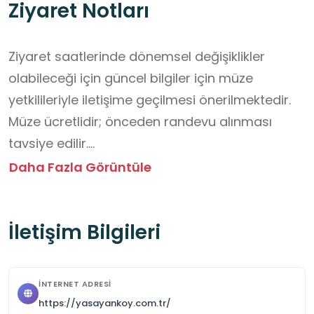
Ziyaret Notları
Ziyaret saatlerinde dönemsel değişiklikler 
olabileceği için güncel bilgiler için müze 
yetkilileriyle iletişime geçilmesi önerilmektedir.

Müze ücretlidir; önceden randevu alınması 
tavsiye edilir.

Rahat kıyafetler tercih edilmelidir.

Daha Fazla Görüntüle
Müze alanında yer alan yapılar, eşyalar ve 
sergiler korunması gereken kültürel unsurlar 
İletişim Bilgileri
olduğundan dikkatle gezilmelidir.

Öğrenciler, görevli personelin ve 
öğretmenlerinin yönlendirmelerine uymalıdır.
İNTERNET ADRESI
https://yasayankoy.com.tr/